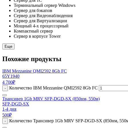
Сервер для 1С
Терминальный сервер Windows
Сервер для бэкапов
Сервер для Видеонаблюдения
Сервер для Виртуализации
Мощный 4-х процессорный
Компактный сервер
Сервер в корпусе Tower
Еще
Похожие продукты
IBM Mezzanine QMI2592 8Gb FC
65Y1940
4 700
₽
Количество IBM Mezzanine QMI2592 8Gb FC
-
Трансивер 1Gb MRV SFP-DGD-SX (850нм, 550м)
SFP-DGD-SX
1-4 дня
500
₽
Количество Трансивер 1Gb MRV SFP-DGD-SX (850нм, 550
-