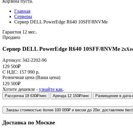
Корзина пуста.
Главная
Серверы
Сервер DELL PowerEdge R640 10SFF/8NVMe
Гарантия 12 мес.
Продано
Сервер DELL PowerEdge R640 10SFF/8NVMe
2xXeo
Артикул:
342-2202-96
129 500
₽
C НДС: 157 990
р.
Розничная цена
(Ваша цена)
129 500
₽
Хотите дешевле -
узнайте как
.
Рассрочка 18 630₽/мес
Аренда 12 150₽/мес
Размещение в дата-
Заказы стоимостью более 100 000₽ и весом до 20кг. доставляем бес
Доставка по Москве