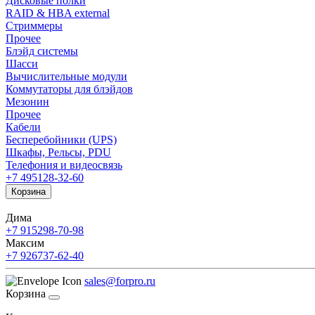
Дисковые полки
RAID & HBA external
Стриммеры
Прочее
Блэйд системы
Шасси
Вычислительные модули
Коммутаторы для блэйдов
Мезонин
Прочее
Кабели
Бесперебойники (UPS)
Шкафы, Рельсы, PDU
Телефония и видеосвязь
+7 495
128-32-60
Корзина
Дима
+7 915
298-70-98
Максим
+7 926
737-62-40
sales@forpro.ru
Корзина