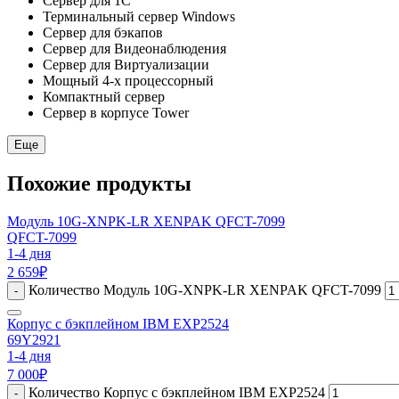
Сервер для 1С
Терминальный сервер Windows
Сервер для бэкапов
Сервер для Видеонаблюдения
Сервер для Виртуализации
Мощный 4-х процессорный
Компактный сервер
Сервер в корпусе Tower
Еще
Похожие продукты
Модуль 10G-XNPK-LR XENPAK QFCT-7099
QFCT-7099
1-4 дня
2 659
₽
Количество Модуль 10G-XNPK-LR XENPAK QFCT-7099
-
Корпус с бэкплейном IBM EXP2524
69Y2921
1-4 дня
7 000
₽
Количество Корпус с бэкплейном IBM EXP2524
-