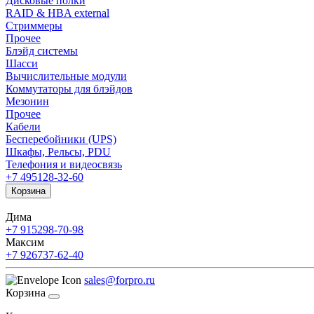
Дисковые полки
RAID & HBA external
Стриммеры
Прочее
Блэйд системы
Шасси
Вычислительные модули
Коммутаторы для блэйдов
Мезонин
Прочее
Кабели
Бесперебойники (UPS)
Шкафы, Рельсы, PDU
Телефония и видеосвязь
+7 495
128-32-60
Корзина
Дима
+7 915
298-70-98
Максим
+7 926
737-62-40
sales@forpro.ru
Корзина