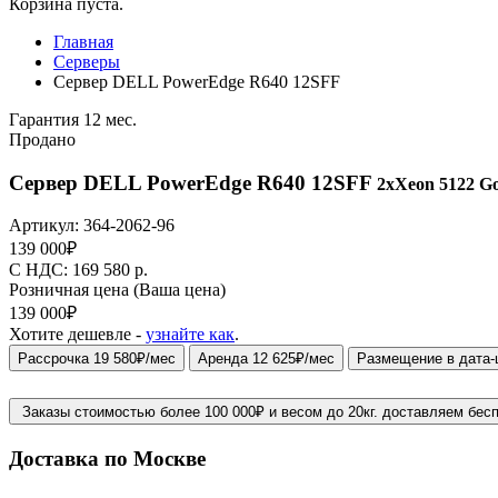
Корзина пуста.
Главная
Серверы
Сервер DELL PowerEdge R640 12SFF
Гарантия 12 мес.
Продано
Сервер DELL PowerEdge R640 12SFF
2xXeon 5122 Go
Артикул:
364-2062-96
139 000
₽
C НДС: 169 580
р.
Розничная цена
(Ваша цена)
139 000
₽
Хотите дешевле -
узнайте как
.
Рассрочка 19 580₽/мес
Аренда 12 625₽/мес
Размещение в дата-
Заказы стоимостью более 100 000₽ и весом до 20кг. доставляем бес
Доставка по Москве