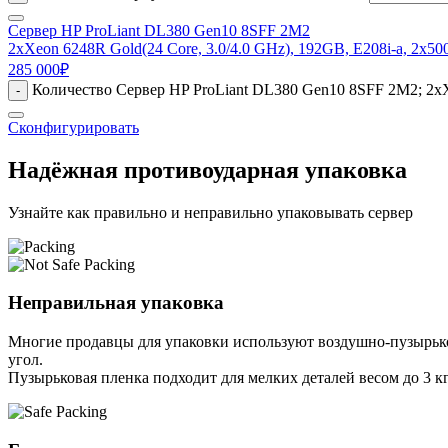
Сервер HP ProLiant DL380 Gen10 8SFF 2M2
2xXeon 6248R Gold(24 Core, 3.0/4.0 GHz), 192GB, E208i-a, 2x5
285 000
₽
Количество Сервер HP ProLiant DL380 Gen10 8SFF 2M2; 2xXe
-
Сконфигурировать
Надёжная противоударная упаковка
Узнайте как правильно и неправильно упаковывать сервер
Неправильная упаковка
Многие продавцы для упаковки используют воздушно-пузырьков
угол.
Пузырьковая пленка подходит для мелких деталей весом до 3 кг