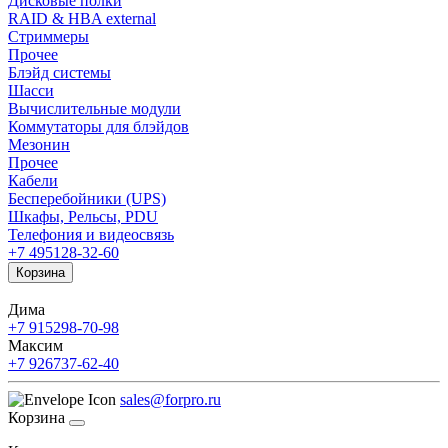
Дисковые полки
RAID & HBA external
Стриммеры
Прочее
Блэйд системы
Шасси
Вычислительные модули
Коммутаторы для блэйдов
Мезонин
Прочее
Кабели
Бесперебойники (UPS)
Шкафы, Рельсы, PDU
Телефония и видеосвязь
+7 495
128-32-60
Корзина
Дима
+7 915
298-70-98
Максим
+7 926
737-62-40
sales@forpro.ru
Корзина