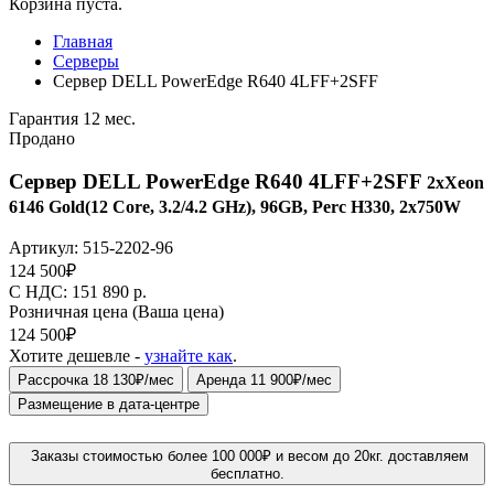
Корзина пуста.
Главная
Серверы
Сервер DELL PowerEdge R640 4LFF+2SFF
Гарантия 12 мес.
Продано
Сервер DELL PowerEdge R640 4LFF+2SFF
2xXeon
6146 Gold(12 Core, 3.2/4.2 GHz), 96GB, Perc H330, 2x750W
Артикул:
515-2202-96
124 500
₽
C НДС: 151 890
р.
Розничная цена
(Ваша цена)
124 500
₽
Хотите дешевле -
узнайте как
.
Рассрочка 18 130₽/мес
Аренда 11 900₽/мес
Размещение в дата-центре
Заказы стоимостью более 100 000₽ и весом до 20кг. доставляем
бесплатно.