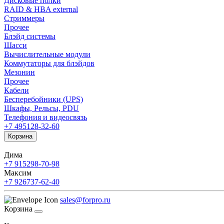
Дисковые полки
RAID & HBA external
Стриммеры
Прочее
Блэйд системы
Шасси
Вычислительные модули
Коммутаторы для блэйдов
Мезонин
Прочее
Кабели
Бесперебойники (UPS)
Шкафы, Рельсы, PDU
Телефония и видеосвязь
+7 495
128-32-60
Корзина
Дима
+7 915
298-70-98
Максим
+7 926
737-62-40
sales@forpro.ru
Корзина