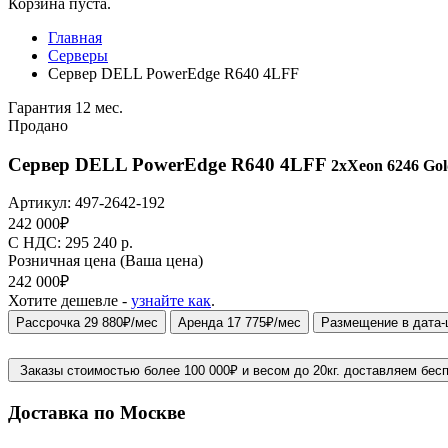
Корзина пуста.
Главная
Серверы
Сервер DELL PowerEdge R640 4LFF
Гарантия 12 мес.
Продано
Сервер DELL PowerEdge R640 4LFF
2xXeon 6246 Gol
Артикул:
497-2642-192
242 000
₽
C НДС: 295 240
р.
Розничная цена
(Ваша цена)
242 000
₽
Хотите дешевле -
узнайте как
.
Рассрочка 29 880₽/мес
Аренда 17 775₽/мес
Размещение в дата-
Заказы стоимостью более 100 000₽ и весом до 20кг. доставляем бес
Доставка по Москве