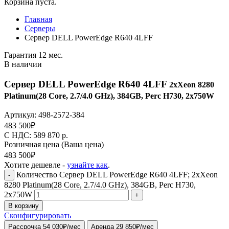
Корзина пуста.
Главная
Серверы
Сервер DELL PowerEdge R640 4LFF
Гарантия 12 мес.
В наличии
Сервер DELL PowerEdge R640 4LFF
2xXeon 8280
Platinum(28 Core, 2.7/4.0 GHz), 384GB, Perc H730, 2x750W
Артикул:
498-2572-384
483 500
₽
C НДС: 589 870
р.
Розничная цена
(Ваша цена)
483 500
₽
Хотите дешевле -
узнайте как
.
Количество Сервер DELL PowerEdge R640 4LFF; 2xXeon
-
8280 Platinum(28 Core, 2.7/4.0 GHz), 384GB, Perc H730,
2x750W
+
В корзину
Сконфигурировать
Рассрочка 54 030₽/мес
Аренда 29 850₽/мес