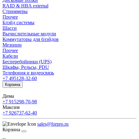
Дисковые полки
RAID & HBA external
Стриммеры
Прочее
Блэйд системы
Шасси
Вычислительные модули
Коммутаторы для блэйдов
Мезонин
Прочее
Кабели
Бесперебойники (UPS)
Шкафы, Рельсы, PDU
Телефония и видеосвязь
+7 495
128-32-60
Корзина
Дима
+7 915
298-70-98
Максим
+7 926
737-62-40
sales@forpro.ru
Корзина