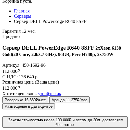
Корзина пуста.
Главная
Серверы
Сервер DELL PowerEdge R640 8SFF
Гарантия 12 мес.
Продано
Сервер DELL PowerEdge R640 8SFF
2xXeon 6138
Gold(20 Core, 2.0/3.7 GHz), 96GB, Perc H740p, 2x750W
Артикул:
450-1692-96
112 000
₽
C НДС: 136 640
р.
Розничная цена
(Ваша цена)
112 000
₽
Хотите дешевле -
узнайте как
.
Рассрочка 16 880₽/мес
Аренда 11 275₽/мес
Размещение в дата-центре
Заказы стоимостью более 100 000₽ и весом до 20кг. доставляем
бесплатно.