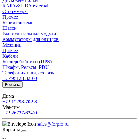
Дисковые полки
RAID & HBA external
Стриммеры
Прочее
Блэйд системы
Шасси
Вычислительные модули
Коммутаторы для блэйдов
Мезонин
Прочее
Кабели
Бесперебойники (UPS)
Шкафы, Рельсы, PDU
Телефония и видеосвязь
+7 495
128-32-60
Корзина
Дима
+7 915
298-70-98
Максим
+7 926
737-62-40
sales@forpro.ru
Корзина