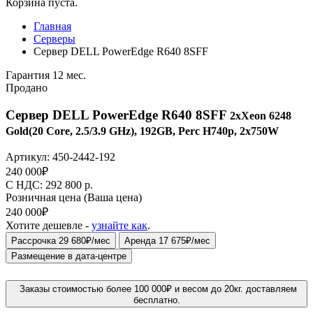
Корзина пуста.
Главная
Серверы
Сервер DELL PowerEdge R640 8SFF
Гарантия 12 мес.
Продано
Сервер DELL PowerEdge R640 8SFF
2xXeon 6248
Gold(20 Core, 2.5/3.9 GHz), 192GB, Perc H740p, 2x750W
Артикул:
450-2442-192
240 000
₽
C НДС: 292 800
р.
Розничная цена
(Ваша цена)
240 000
₽
Хотите дешевле -
узнайте как
.
Рассрочка 29 680₽/мес
Аренда 17 675₽/мес
Размещение в дата-центре
Заказы стоимостью более 100 000₽ и весом до 20кг. доставляем
бесплатно.