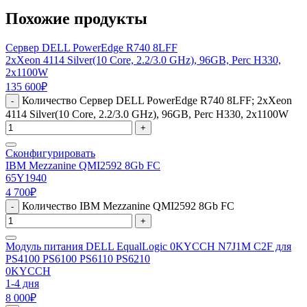
Похожие продукты
Сервер DELL PowerEdge R740 8LFF
2xXeon 4114 Silver(10 Core, 2.2/3.0 GHz), 96GB, Perc H330,
2x1100W
135 600
₽
Количество Сервер DELL PowerEdge R740 8LFF; 2xXeon
-
4114 Silver(10 Core, 2.2/3.0 GHz), 96GB, Perc H330, 2x1100W
+
Сконфигурировать
IBM Mezzanine QMI2592 8Gb FC
65Y1940
4 700
₽
Количество IBM Mezzanine QMI2592 8Gb FC
-
+
Модуль питания DELL EqualLogic 0KYCCH N7J1M C2F для
PS4100 PS6100 PS6110 PS6210
0KYCCH
1-4 дня
8 000
₽