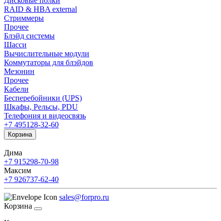
Дисковые полки
RAID & HBA external
Стриммеры
Прочее
Блэйд системы
Шасси
Вычислительные модули
Коммутаторы для блэйдов
Мезонин
Прочее
Кабели
Бесперебойники (UPS)
Шкафы, Рельсы, PDU
Телефония и видеосвязь
+7 495
128-32-60
Корзина
Дима
+7 915
298-70-98
Максим
+7 926
737-62-40
sales@forpro.ru
Корзина