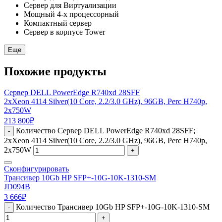
Сервер для Виртуализации
Мощный 4-х процессорный
Компактный сервер
Сервер в корпусе Tower
Еще
Похожие продукты
Сервер DELL PowerEdge R740xd 28SFF
2xXeon 4114 Silver(10 Core, 2.2/3.0 GHz), 96GB, Perc H740p,
2x750W
213 800
₽
Количество Сервер DELL PowerEdge R740xd 28SFF;
-
2xXeon 4114 Silver(10 Core, 2.2/3.0 GHz), 96GB, Perc H740p,
2x750W
+
Сконфигурировать
Трансивер 10Gb HP SFP+-10G-10K-1310-SM
JD094B
3 666
₽
Количество Трансивер 10Gb HP SFP+-10G-10K-1310-SM
-
+