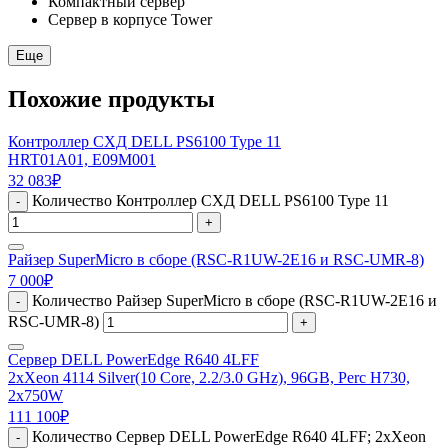
Компактный сервер
Сервер в корпусе Tower
Еще
Похожие продукты
Контроллер СХД DELL PS6100 Type 11
HRT01A01, E09M001
32 083
₽
Количество Контроллер СХД DELL PS6100 Type 11
-
+
Райзер SuperMicro в сборе (RSC-R1UW-2E16 и RSC-UMR-8)
7 000
₽
Количество Райзер SuperMicro в сборе (RSC-R1UW-2E16 и
-
RSC-UMR-8)
+
Сервер DELL PowerEdge R640 4LFF
2xXeon 4114 Silver(10 Core, 2.2/3.0 GHz), 96GB, Perc H730,
2x750W
111 100
₽
Количество Сервер DELL PowerEdge R640 4LFF; 2xXeon
-