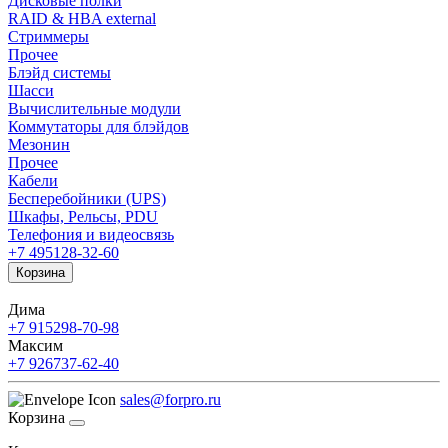
Дисковые полки
RAID & HBA external
Стриммеры
Прочее
Блэйд системы
Шасси
Вычислительные модули
Коммутаторы для блэйдов
Мезонин
Прочее
Кабели
Бесперебойники (UPS)
Шкафы, Рельсы, PDU
Телефония и видеосвязь
+7 495
128-32-60
Корзина
Дима
+7 915
298-70-98
Максим
+7 926
737-62-40
sales@forpro.ru
Корзина