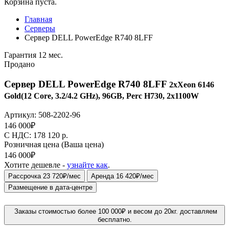
Корзина пуста.
Главная
Серверы
Сервер DELL PowerEdge R740 8LFF
Гарантия 12 мес.
Продано
Сервер DELL PowerEdge R740 8LFF
2xXeon 6146
Gold(12 Core, 3.2/4.2 GHz), 96GB, Perc H730, 2x1100W
Артикул:
508-2202-96
146 000
₽
C НДС: 178 120
р.
Розничная цена
(Ваша цена)
146 000
₽
Хотите дешевле -
узнайте как
.
Рассрочка 23 720₽/мес
Аренда 16 420₽/мес
Размещение в дата-центре
Заказы стоимостью более 100 000₽ и весом до 20кг. доставляем
бесплатно.