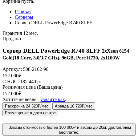
Корзина пуста.
Главная
Серверы
Сервер DELL PowerEdge R740 8LFF
Гарантия 12 мес.
Продано
Сервер DELL PowerEdge R740 8LFF
2xXeon 6154
Gold(18 Core, 3.0/3.7 GHz), 96GB, Perc H730, 2x1100W
Артикул:
508-2162-96
152 000
₽
C НДС: 185 440
р.
Розничная цена
(Ваша цена)
152 000
₽
Хотите дешевле -
узнайте как
.
Рассрочка 24 320₽/мес
Аренда 16 720₽/мес
Размещение в дата-центре
Заказы стоимостью более 100 000₽ и весом до 20кг. доставляем
бесплатно.