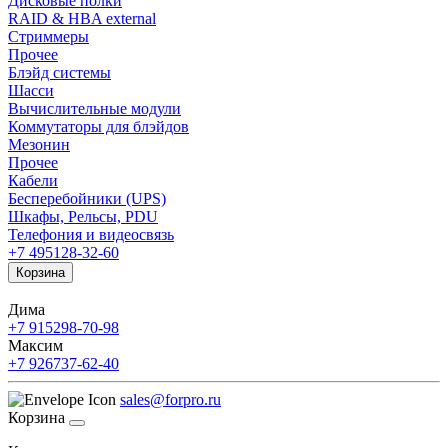
Дисковые полки
RAID & HBA external
Стриммеры
Прочее
Блэйд системы
Шасси
Вычислительные модули
Коммутаторы для блэйдов
Мезонин
Прочее
Кабели
Бесперебойники (UPS)
Шкафы, Рельсы, PDU
Телефония и видеосвязь
+7 495
128-32-60
Корзина
Дима
+7 915
298-70-98
Максим
+7 926
737-62-40
sales@forpro.ru
Корзина