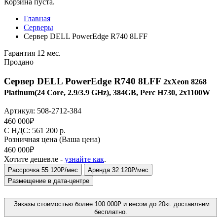
Корзина пуста.
Главная
Серверы
Сервер DELL PowerEdge R740 8LFF
Гарантия 12 мес.
Продано
Сервер DELL PowerEdge R740 8LFF
2xXeon 8268
Platinum(24 Core, 2.9/3.9 GHz), 384GB, Perc H730, 2x1100W
Артикул:
508-2712-384
460 000
₽
C НДС: 561 200
р.
Розничная цена
(Ваша цена)
460 000
₽
Хотите дешевле -
узнайте как
.
Рассрочка 55 120₽/мес
Аренда 32 120₽/мес
Размещение в дата-центре
Заказы стоимостью более 100 000₽ и весом до 20кг. доставляем
бесплатно.