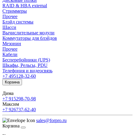
Дисковые полки
RAID & HBA external
Стриммеры
Прочее
Блэйд системы
Шасси
Вычислительные модули
Коммутаторы для блэйдов
Мезонин
Прочее
Кабели
Бесперебойники (UPS)
Шкафы, Рельсы, PDU
Телефония и видеосвязь
+7 495
128-32-60
Корзина
Дима
+7 915
298-70-98
Максим
+7 926
737-62-40
sales@forpro.ru
Корзина