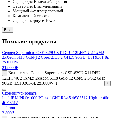
Сервер для Видеонаблюдения
Сервер для Виртуализации
Мощный 4-х процессорный
Компактный сервер
Сервер в корпусе Tower
Еще
Похожие продукты
Сервер Supermicro CSE-829U X11DPU 12LFF/4U2 1xM2
2xXeon 5118 Gold(12 Core, 2.3/3.2 GHz), 96GB, LSI 9361-8i,
2x1000W
212 000
₽
Количество Сервер Supermicro CSE-829U X11DPU
-
12LFF/4U2 1xM2; 2xXeon 5118 Gold(12 Core, 2.3/3.2 GHz),
96GB, LSI 9361-8i, 2x1000W
+
Сконфигурировать
Intel IBM PRO/1000 PT 4x 1GbE RJ-45 46Y3512 High profile
46Y3512
1-4 дня
2 800
₽