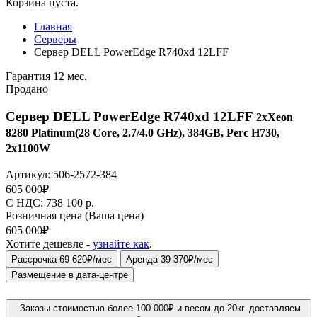
Корзина пуста.
Главная
Серверы
Сервер DELL PowerEdge R740xd 12LFF
Гарантия 12 мес.
Продано
Сервер DELL PowerEdge R740xd 12LFF
2xXeon
8280 Platinum(28 Core, 2.7/4.0 GHz), 384GB, Perc H730,
2x1100W
Артикул:
506-2572-384
605 000
₽
C НДС: 738 100
р.
Розничная цена
(Ваша цена)
605 000
₽
Хотите дешевле -
узнайте как
.
Рассрочка 69 620₽/мес
Аренда 39 370₽/мес
Размещение в дата-центре
Заказы стоимостью более 100 000₽ и весом до 20кг. доставляем