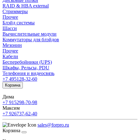
Дисковые полки
RAID & HBA external
Стриммеры
Прочее
Блэйд системы
Шасси
Вычислительные модули
Коммутаторы для блэйдов
Мезонин
Прочее
Кабели
Бесперебойники (UPS)
Шкафы, Рельсы, PDU
Телефония и видеосвязь
+7 495
128-32-60
Корзина
Дима
+7 915
298-70-98
Максим
+7 926
737-62-40
sales@forpro.ru
Корзина