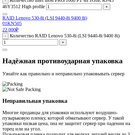
Количество Intel IBM PRO/1000 PT 4x 1GbE RJ-45
-
46Y3512 High profile
+
RAID Lenovo 530-8i (LSI 9440-8i 9400 8i)
01KN505
22 000
₽
Количество RAID Lenovo 530-8i (LSI 9440-8i 9400 8i)
-
+
Надёжная противоударная упаковка
Узнайте как правильно и неправильно упаковывать сервер
Неправильная упаковка
Многие продавцы для упаковки используют воздушно-
пузырьковую пленку, которой обматывают сервер. У такой
упаковки низкая цена, она не защитит сервер при падении на
торец или на угол.
Пузырьковая пленка подходит для мелких деталей весом до 3