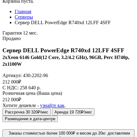
Корзина пуста.
Главная
Серверы
Сервер DELL PowerEdge R740xd 12LFF 4SFF
Гарантия 12 мес.
Продано
Сервер DELL PowerEdge R740xd 12LFF 4SFF
2xXeon 6146 Gold(12 Core, 3.2/4.2 GHz), 96GB, Perc H740p,
2x1100W
Артикул:
430-2202-96
212 000
₽
C НДС: 258 640
р.
Розничная цена
(Ваша цена)
212 000
₽
Хотите дешевле -
узнайте как
.
Рассрочка 30 320₽/мес
Аренда 19 720₽/мес
Размещение в дата-центре
Заказы стоимостью более 100 000₽ и весом до 20кг. доставляем