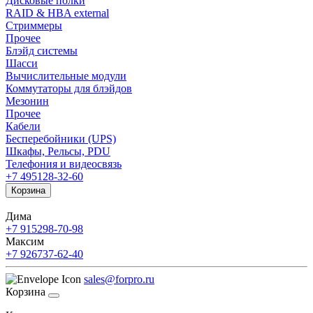
Дисковые полки
RAID & HBA external
Стриммеры
Прочее
Блэйд системы
Шасси
Вычислительные модули
Коммутаторы для блэйдов
Мезонин
Прочее
Кабели
Бесперебойники (UPS)
Шкафы, Рельсы, PDU
Телефония и видеосвязь
+7 495
128-32-60
Корзина
Дима
+7 915
298-70-98
Максим
+7 926
737-62-40
sales@forpro.ru
Корзина