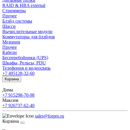
Дисковые полки
RAID & HBA external
Стриммеры
Прочее
Блэйд системы
Шасси
Вычислительные модули
Коммутаторы для блэйдов
Мезонин
Прочее
Кабели
Бесперебойники (UPS)
Шкафы, Рельсы, PDU
Телефония и видеосвязь
+7 495
128-32-60
Корзина
Дима
+7 915
298-70-98
Максим
+7 926
737-62-40
sales@forpro.ru
Корзина