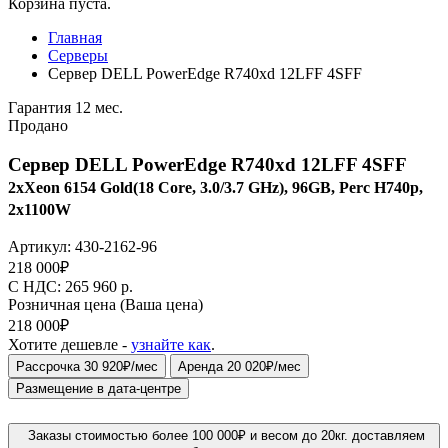
Корзина пуста.
Главная
Серверы
Сервер DELL PowerEdge R740xd 12LFF 4SFF
Гарантия 12 мес.
Продано
Сервер DELL PowerEdge R740xd 12LFF 4SFF
2xXeon 6154 Gold(18 Core, 3.0/3.7 GHz), 96GB, Perc H740p,
2x1100W
Артикул:
430-2162-96
218 000
₽
C НДС: 265 960
р.
Розничная цена
(Ваша цена)
218 000
₽
Хотите дешевле -
узнайте как
.
Рассрочка 30 920₽/мес
Аренда 20 020₽/мес
Размещение в дата-центре
Заказы стоимостью более 100 000₽ и весом до 20кг. доставляем