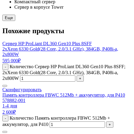
Компактный сервер
Сервер в корпусе Tower
Еще
Похожие продукты
Сервер HP ProLiant DL360 Gen10 Plus 8SFF
2xXeon 6330 Gold(28 Core, 2.0/3.1 GHz), 384GB, P408i-a,
2x800W
595 000
₽
Количество Сервер HP ProLiant DL360 Gen10 Plus 8SFF;
-
2xXeon 6330 Gold(28 Core, 2.0/3.1 GHz), 384GB, P408i-a,
2x800W
+
Сконфигурировать
Память контроллера FBWC 512Mb + аккумулятор, для P410
578882-001
1-4 дня
2 600
₽
Количество Память контроллера FBWC 512Mb +
-
аккумулятор, для P410
+