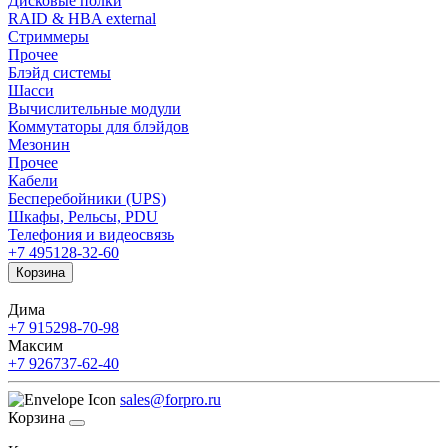
Дисковые полки
RAID & HBA external
Стриммеры
Прочее
Блэйд системы
Шасси
Вычислительные модули
Коммутаторы для блэйдов
Мезонин
Прочее
Кабели
Бесперебойники (UPS)
Шкафы, Рельсы, PDU
Телефония и видеосвязь
+7 495
128-32-60
Корзина
Дима
+7 915
298-70-98
Максим
+7 926
737-62-40
sales@forpro.ru
Корзина