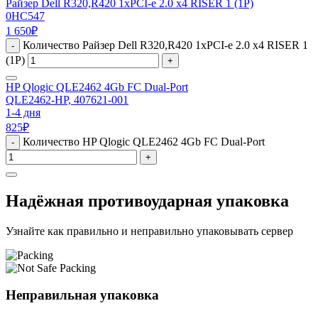
Райзер Dell R320,R420 1xPCI-e 2.0 x4 RISER 1 (1P)
0HC547
1 650
₽
Количество Райзер Dell R320,R420 1xPCI-e 2.0 x4 RISER 1
-
(1P)
+
HP Qlogic QLE2462 4Gb FC Dual-Port
QLE2462-HP, 407621-001
1-4 дня
825
₽
Количество HP Qlogic QLE2462 4Gb FC Dual-Port
-
+
Надёжная противоударная упаковка
Узнайте как правильно и неправильно упаковывать сервер
Неправильная упаковка