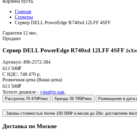
Корзина пуста.
Главная
Серверы
Сервер DELL PowerEdge R740xd 12LFF 4SFF
Гарантия 12 мес.
Продано
Сервер DELL PowerEdge R740xd 12LFF 4SFF
2xXeo
Артикул:
496-2572-384
613 500
₽
C НДС: 748 470
р.
Розничная цена
(Ваша цена)
613 500
₽
Хотите дешевле -
узнайте как
.
Рассрочка 70 470₽/мес
Аренда 39 795₽/мес
Размещение в дата-
Заказы стоимостью более 100 000₽ и весом до 20кг. доставляем бес
Доставка по Москве