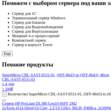
Поможем с выбором сервера под ваши з
Сервер для 1С
Терминальный сервер Windows
Сервер для бэкапов
Сервер для Видеонаблюдения
Сервер для Виртуализации
Мощный 4-х процессорный
Компактный сервер
Сервер в корпусе Tower
Еще
Похожие продукты
SuperMicro CBL-SAST-0531-01, (SFF-8643) to (SFF-8643), 80cm
CBL-SAST-0531-01
1-4 дня
1 200
₽
Количество SuperMicro CBL-SAST-0531-01, (SFF-8643) to (S
-
Сервер HP ProLiant DL380 Gen10 8SFF 2M2
2xXeon 4114 Silver(10 Core, 2.2/3.0 GHz), 96GB, P408i-a, 2x500