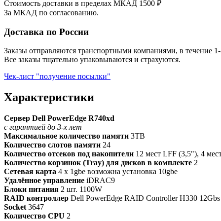
Стоимость доставки в пределах МКАД 1500 ₽
За МКАД по согласованию.
Доставка по России
Заказы отправляются транспортными компаниями, в течение 1-
Все заказы тщательно упаковываются и страхуются.
Чек-лист "получение посылки"
Характеристики
Сервер Dell PowerEdge R740xd
с гарантией до 3-х лет
Максимальное количество памяти
3TB
Количество слотов памяти
24
Количество отсеков под накопители
12 мест LFF (3,5"), 4 мест
Количество корзинок (Tray) для дисков в комплекте
2
Сетевая карта
4 x 1gbe возможна установка 10gbe
Удалённое управление
iDRAC9
Блоки питания
2 шт. 1100W
RAID контроллер
Dell PowerEdge RAID Controller H330 12Gbs 
Socket
3647
Количество CPU
2