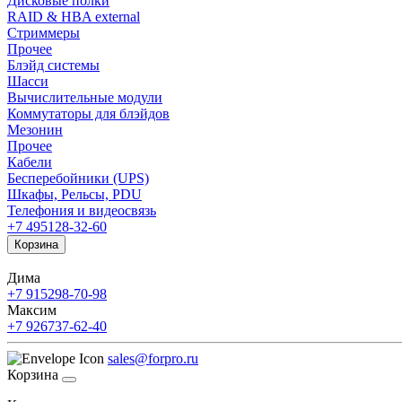
Дисковые полки
RAID & HBA external
Стриммеры
Прочее
Блэйд системы
Шасси
Вычислительные модули
Коммутаторы для блэйдов
Мезонин
Прочее
Кабели
Бесперебойники (UPS)
Шкафы, Рельсы, PDU
Телефония и видеосвязь
+7 495
128-32-60
Корзина
Дима
+7 915
298-70-98
Максим
+7 926
737-62-40
sales@forpro.ru
Корзина