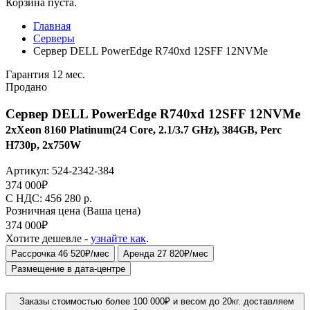
Корзина пуста.
Главная
Серверы
Сервер DELL PowerEdge R740xd 12SFF 12NVMe
Гарантия 12 мес.
Продано
Сервер DELL PowerEdge R740xd 12SFF 12NVMe
2xXeon 8160 Platinum(24 Core, 2.1/3.7 GHz), 384GB, Perc
H730p, 2x750W
Артикул:
524-2342-384
374 000
₽
C НДС: 456 280
р.
Розничная цена
(Ваша цена)
374 000
₽
Хотите дешевле -
узнайте как
.
Рассрочка 46 520₽/мес
Аренда 27 820₽/мес
Размещение в дата-центре
Заказы стоимостью более 100 000₽ и весом до 20кг. доставляем