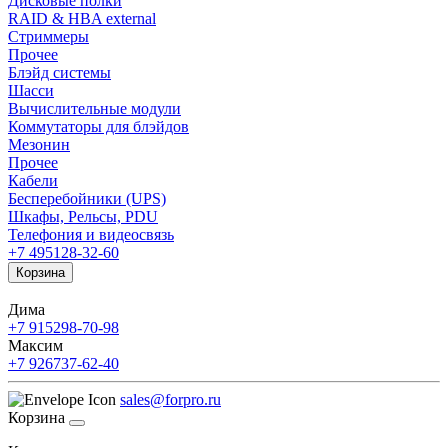
Дисковые полки
RAID & HBA external
Стриммеры
Прочее
Блэйд системы
Шасси
Вычислительные модули
Коммутаторы для блэйдов
Мезонин
Прочее
Кабели
Бесперебойники (UPS)
Шкафы, Рельсы, PDU
Телефония и видеосвязь
+7 495
128-32-60
Корзина
Дима
+7 915
298-70-98
Максим
+7 926
737-62-40
sales@forpro.ru
Корзина