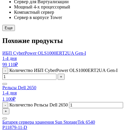
Сервер для Виртуализации
Мощный 4-х процессорный
Компактный сервер
Сервер в корпусе Tower
Еще
Похожие продукты
ИБП CyberPower OLS1000ERT2UA Gen-I
1-4 дня
99 110
₽
Количество ИБП CyberPower OLS1000ERT2UA Gen-I
-
+
Рельсы Dell 2650
1-4 дня
1 100
₽
Количество Рельсы Dell 2650
-
+
Батарея сервера хранения Sun StorageTek 6540
P11879-11-D