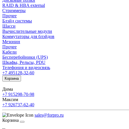
Дисковые полки
RAID & HBA external
Стриммеры
Прочее
Блэйд системы
Шасси
Вычислительные модули
Коммутаторы для блэйдов
Мезонин
Прочее
Кабели
Бесперебойники (UPS)
Шкафы, Рельсы, PDU
Телефония и видеосвязь
+7 495
128-32-60
Корзина
Дима
+7 915
298-70-98
Максим
+7 926
737-62-40
sales@forpro.ru
Корзина