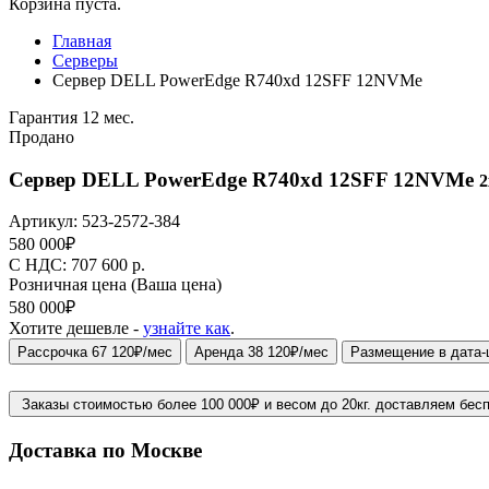
Корзина пуста.
Главная
Серверы
Сервер DELL PowerEdge R740xd 12SFF 12NVMe
Гарантия 12 мес.
Продано
Сервер DELL PowerEdge R740xd 12SFF 12NVMe
2
Артикул:
523-2572-384
580 000
₽
C НДС: 707 600
р.
Розничная цена
(Ваша цена)
580 000
₽
Хотите дешевле -
узнайте как
.
Рассрочка 67 120₽/мес
Аренда 38 120₽/мес
Размещение в дата-
Заказы стоимостью более 100 000₽ и весом до 20кг. доставляем бес
Доставка по Москве