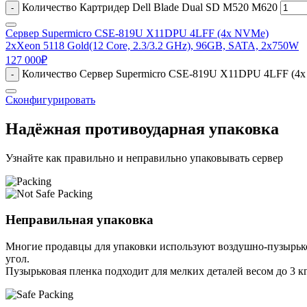
Количество Картридер Dell Blade Dual SD M520 M620
-
Сервер Supermicro CSE-819U X11DPU 4LFF (4x NVMe)
2xXeon 5118 Gold(12 Core, 2.3/3.2 GHz), 96GB, SATA, 2x750W
127 000
₽
Количество Сервер Supermicro CSE-819U X11DPU 4LFF (4x 
-
Сконфигурировать
Надёжная противоударная упаковка
Узнайте как правильно и неправильно упаковывать сервер
Неправильная упаковка
Многие продавцы для упаковки используют воздушно-пузырьков
угол.
Пузырьковая пленка подходит для мелких деталей весом до 3 кг