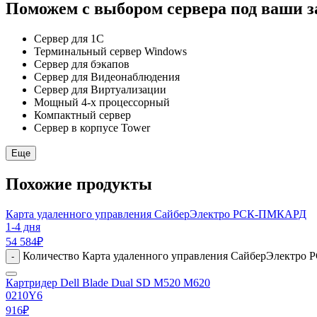
Поможем с выбором сервера под ваши з
Сервер для 1С
Терминальный сервер Windows
Сервер для бэкапов
Сервер для Видеонаблюдения
Сервер для Виртуализации
Мощный 4-х процессорный
Компактный сервер
Сервер в корпусе Tower
Еще
Похожие продукты
Карта удаленного управления СайберЭлектро РСК-ПМКАРД
1-4 дня
54 584
₽
Количество Карта удаленного управления СайберЭлектр
-
Картридер Dell Blade Dual SD M520 M620
0210Y6
916
₽