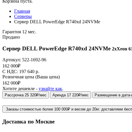
Корзина пуста.
Главная
Серверы
Сервер DELL PowerEdge R740xd 24NVMe
Гарантия 12 мес.
Продано
Сервер DELL PowerEdge R740xd 24NVMe
2xXeon 61
Артикул:
522-1692-96
162 000
₽
C НДС: 197 640
р.
Розничная цена
(Ваша цена)
162 000
₽
Хотите дешевле -
узнайте как
.
Рассрочка 25 320₽/мес
Аренда 17 220₽/мес
Размещение в дата-
Заказы стоимостью более 100 000₽ и весом до 20кг. доставляем бес
Доставка по Москве