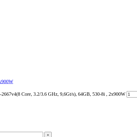
 2x900W
67v4(8 Core, 3.2/3.6 GHz, 9,6Gt/s), 64GB, 530-8i , 2x900W
+