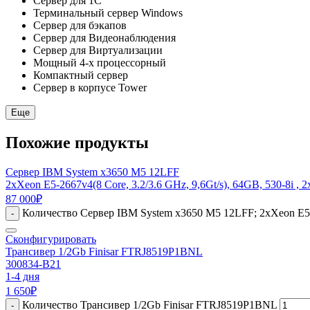
Сервер для 1С
Терминальный сервер Windows
Сервер для бэкапов
Сервер для Видеонаблюдения
Сервер для Виртуализации
Мощный 4-х процессорный
Компактный сервер
Сервер в корпусе Tower
Еще
Похожие продукты
Сервер IBM System x3650 M5 12LFF
2xXeon E5-2667v4(8 Core, 3.2/3.6 GHz, 9,6Gt/s), 64GB, 530-8i ,
87 000
₽
Количество Сервер IBM System x3650 M5 12LFF; 2xXeon E5-26
-
Сконфигурировать
Трансивер 1/2Gb Finisar FTRJ8519P1BNL
300834-B21
1-4 дня
1 650
₽
Количество Трансивер 1/2Gb Finisar FTRJ8519P1BNL
-