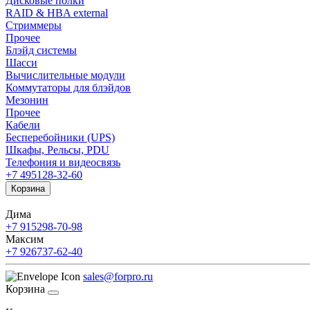
Дисковые полки
RAID & HBA external
Стриммеры
Прочее
Блэйд системы
Шасси
Вычислительные модули
Коммутаторы для блэйдов
Мезонин
Прочее
Кабели
Бесперебойники (UPS)
Шкафы, Рельсы, PDU
Телефония и видеосвязь
+7 495
128-32-60
Корзина
Дима
+7 915
298-70-98
Максим
+7 926
737-62-40
sales@forpro.ru
Корзина