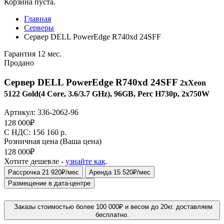
Корзина пуста.
Главная
Серверы
Сервер DELL PowerEdge R740xd 24SFF
Гарантия 12 мес.
Продано
Сервер DELL PowerEdge R740xd 24SFF
2xXeon
5122 Gold(4 Core, 3.6/3.7 GHz), 96GB, Perc H730p, 2x750W
Артикул:
336-2062-96
128 000
₽
C НДС: 156 160
р.
Розничная цена
(Ваша цена)
128 000
₽
Хотите дешевле -
узнайте как
.
Рассрочка 21 920₽/мес
Аренда 15 520₽/мес
Размещение в дата-центре
Заказы стоимостью более 100 000₽ и весом до 20кг. доставляем
бесплатно.