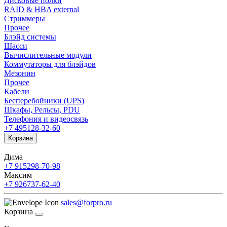
Дисковые полки
RAID & HBA external
Стриммеры
Прочее
Блэйд системы
Шасси
Вычислительные модули
Коммутаторы для блэйдов
Мезонин
Прочее
Кабели
Бесперебойники (UPS)
Шкафы, Рельсы, PDU
Телефония и видеосвязь
+7 495
128-32-60
Корзина
Дима
+7 915
298-70-98
Максим
+7 926
737-62-40
sales@forpro.ru
Корзина