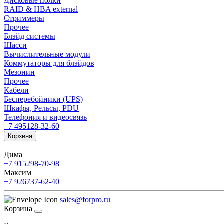
Дисковые полки
RAID & HBA external
Стриммеры
Прочее
Блэйд системы
Шасси
Вычислительные модули
Коммутаторы для блэйдов
Мезонин
Прочее
Кабели
Бесперебойники (UPS)
Шкафы, Рельсы, PDU
Телефония и видеосвязь
+7 495
128-32-60
Корзина
Дима
+7 915
298-70-98
Максим
+7 926
737-62-40
sales@forpro.ru
Корзина