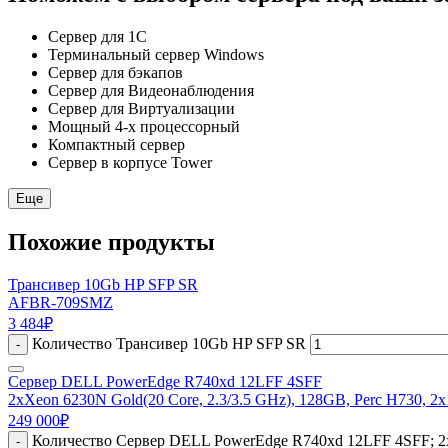
Сервер для 1С
Терминальный сервер Windows
Сервер для бэкапов
Сервер для Видеонаблюдения
Сервер для Виртуализации
Мощный 4-х процессорный
Компактный сервер
Сервер в корпусе Tower
Еще
Похожие продукты
Трансивер 10Gb HP SFP SR
AFBR-709SMZ
3 484
₽
Количество Трансивер 10Gb HP SFP SR
-
Сервер DELL PowerEdge R740xd 12LFF 4SFF
2xXeon 6230N Gold(20 Core, 2.3/3.5 GHz), 128GB, Perc H730, 2
249 000
₽
Количество Сервер DELL PowerEdge R740xd 12LFF 4SFF; 2xX
-