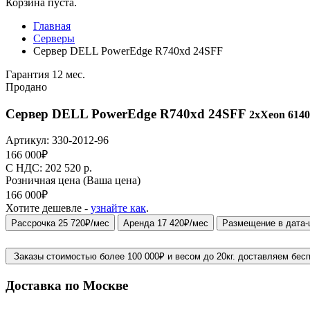
Корзина пуста.
Главная
Серверы
Сервер DELL PowerEdge R740xd 24SFF
Гарантия 12 мес.
Продано
Сервер DELL PowerEdge R740xd 24SFF
2xXeon 6140
Артикул:
330-2012-96
166 000
₽
C НДС: 202 520
р.
Розничная цена
(Ваша цена)
166 000
₽
Хотите дешевле -
узнайте как
.
Рассрочка 25 720₽/мес
Аренда 17 420₽/мес
Размещение в дата-
Заказы стоимостью более 100 000₽ и весом до 20кг. доставляем бес
Доставка по Москве