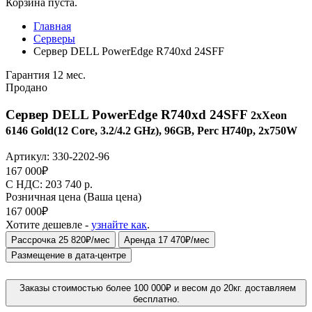
Корзина пуста.
Главная
Серверы
Сервер DELL PowerEdge R740xd 24SFF
Гарантия 12 мес.
Продано
Сервер DELL PowerEdge R740xd 24SFF
2xXeon
6146 Gold(12 Core, 3.2/4.2 GHz), 96GB, Perc H740p, 2x750W
Артикул:
330-2202-96
167 000
₽
C НДС: 203 740
р.
Розничная цена
(Ваша цена)
167 000
₽
Хотите дешевле -
узнайте как
.
Рассрочка 25 820₽/мес
Аренда 17 470₽/мес
Размещение в дата-центре
Заказы стоимостью более 100 000₽ и весом до 20кг. доставляем
бесплатно.