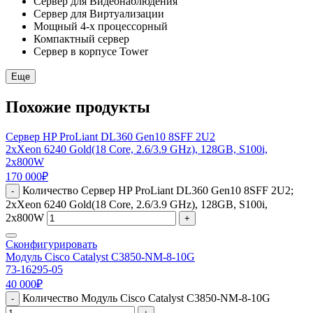
Сервер для Видеонаблюдения
Сервер для Виртуализации
Мощный 4-х процессорный
Компактный сервер
Сервер в корпусе Tower
Еще
Похожие продукты
Сервер HP ProLiant DL360 Gen10 8SFF 2U2
2xXeon 6240 Gold(18 Core, 2.6/3.9 GHz), 128GB, S100i,
2x800W
170 000
₽
Количество Сервер HP ProLiant DL360 Gen10 8SFF 2U2;
-
2xXeon 6240 Gold(18 Core, 2.6/3.9 GHz), 128GB, S100i,
2x800W
+
Сконфигурировать
Модуль Cisco Catalyst C3850-NM-8-10G
73-16295-05
40 000
₽
Количество Модуль Cisco Catalyst C3850-NM-8-10G
-