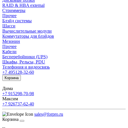
Дисковые полки
RAID & HBA external
Стриммеры
Прочее
Блэйд системы
Шасси
Вычислительные модули
Коммутаторы для блэйдов
Мезонин
Прочее
Кабели
Бесперебойники (UPS)
Шкафы, Рельсы, PDU
Телефония и видеосвязь
+7 495
128-32-60
Корзина
Дима
+7 915
298-70-98
Максим
+7 926
737-62-40
sales@forpro.ru
Корзина