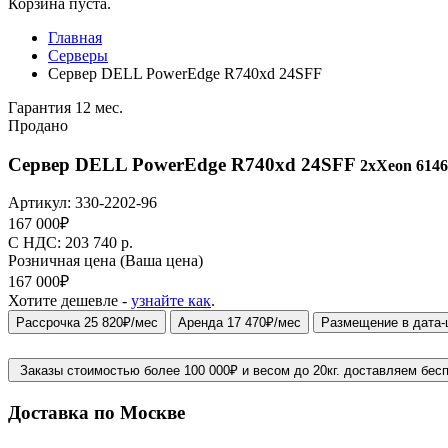
Корзина пуста.
Главная
Серверы
Сервер DELL PowerEdge R740xd 24SFF
Гарантия 12 мес.
Продано
Сервер DELL PowerEdge R740xd 24SFF
2xXeon 6146
Артикул:
330-2202-96
167 000
₽
C НДС: 203 740
р.
Розничная цена
(Ваша цена)
167 000
₽
Хотите дешевле -
узнайте как
.
Рассрочка 25 820₽/мес
Аренда 17 470₽/мес
Размещение в дата-
Заказы стоимостью более 100 000₽ и весом до 20кг. доставляем бес
Доставка по Москве