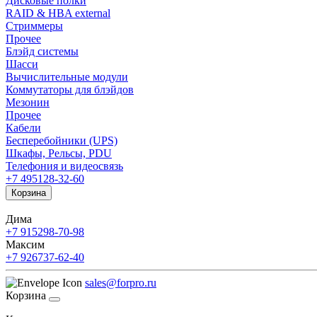
Дисковые полки
RAID & HBA external
Стриммеры
Прочее
Блэйд системы
Шасси
Вычислительные модули
Коммутаторы для блэйдов
Мезонин
Прочее
Кабели
Бесперебойники (UPS)
Шкафы, Рельсы, PDU
Телефония и видеосвязь
+7 495
128-32-60
Корзина
Дима
+7 915
298-70-98
Максим
+7 926
737-62-40
sales@forpro.ru
Корзина