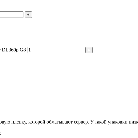
+
or DL360p G8
+
ую пленку, которой обматывают сервер. У такой упаковки низка
.