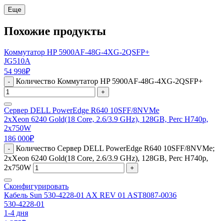
Еще
Похожие продукты
Коммутатор HP 5900AF-48G-4XG-2QSFP+
JG510A
54 998
₽
Количество Коммутатор HP 5900AF-48G-4XG-2QSFP+
-
+
Сервер DELL PowerEdge R640 10SFF/8NVMe
2xXeon 6240 Gold(18 Core, 2.6/3.9 GHz), 128GB, Perc H740p,
2x750W
186 000
₽
Количество Сервер DELL PowerEdge R640 10SFF/8NVMe;
-
2xXeon 6240 Gold(18 Core, 2.6/3.9 GHz), 128GB, Perc H740p,
2x750W
+
Сконфигурировать
Кабель Sun 530-4228-01 AX REV 01 AST8087-0036
530-4228-01
1-4 дня