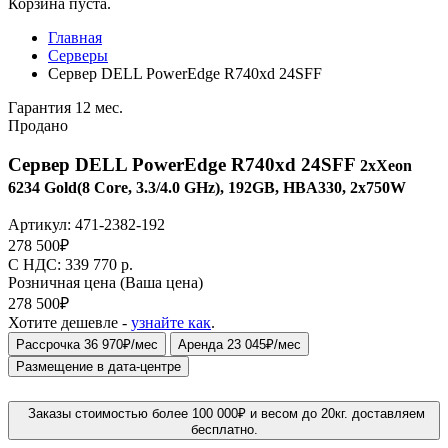
Корзина пуста.
Главная
Серверы
Сервер DELL PowerEdge R740xd 24SFF
Гарантия 12 мес.
Продано
Сервер DELL PowerEdge R740xd 24SFF
2xXeon
6234 Gold(8 Core, 3.3/4.0 GHz), 192GB, HBA330, 2x750W
Артикул:
471-2382-192
278 500
₽
C НДС: 339 770
р.
Розничная цена
(Ваша цена)
278 500
₽
Хотите дешевле -
узнайте как
.
Рассрочка 36 970₽/мес
Аренда 23 045₽/мес
Размещение в дата-центре
Заказы стоимостью более 100 000₽ и весом до 20кг. доставляем
бесплатно.