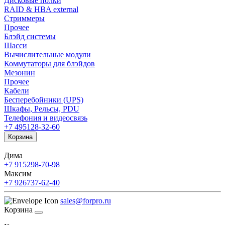
Дисковые полки
RAID & HBA external
Стриммеры
Прочее
Блэйд системы
Шасси
Вычислительные модули
Коммутаторы для блэйдов
Мезонин
Прочее
Кабели
Бесперебойники (UPS)
Шкафы, Рельсы, PDU
Телефония и видеосвязь
+7 495
128-32-60
Корзина
Дима
+7 915
298-70-98
Максим
+7 926
737-62-40
sales@forpro.ru
Корзина