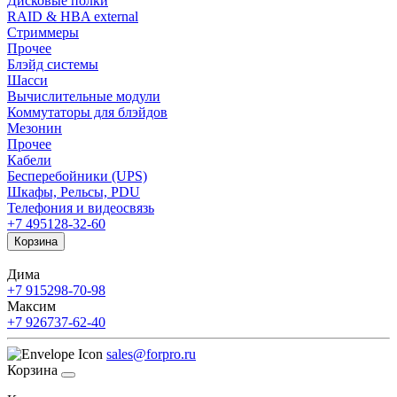
Дисковые полки
RAID & HBA external
Стриммеры
Прочее
Блэйд системы
Шасси
Вычислительные модули
Коммутаторы для блэйдов
Мезонин
Прочее
Кабели
Бесперебойники (UPS)
Шкафы, Рельсы, PDU
Телефония и видеосвязь
+7 495
128-32-60
Корзина
Дима
+7 915
298-70-98
Максим
+7 926
737-62-40
sales@forpro.ru
Корзина