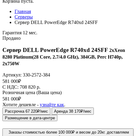
Корзина пуста.
Главная
Серверы
Сервер DELL PowerEdge R740xd 24SFF
Гарантия 12 мес.
Продано
Сервер DELL PowerEdge R740xd 24SFF
2xXeon
8280 Platinum(28 Core, 2.7/4.0 GHz), 384GB, Perc H740p,
2x750W
Артикул:
330-2572-384
581 000
₽
C НДС: 708 820
р.
Розничная цена
(Ваша цена)
581 000
₽
Хотите дешевле -
узнайте как
.
Рассрочка 67 220₽/мес
Аренда 38 170₽/мес
Размещение в дата-центре
Заказы стоимостью более 100 000₽ и весом до 20кг. доставляем