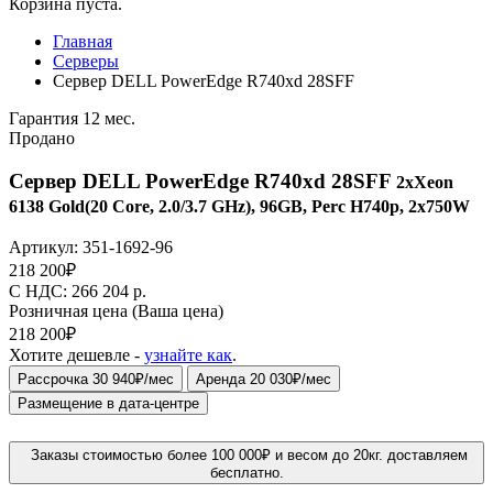
Корзина пуста.
Главная
Серверы
Сервер DELL PowerEdge R740xd 28SFF
Гарантия 12 мес.
Продано
Сервер DELL PowerEdge R740xd 28SFF
2xXeon
6138 Gold(20 Core, 2.0/3.7 GHz), 96GB, Perc H740p, 2x750W
Артикул:
351-1692-96
218 200
₽
C НДС: 266 204
р.
Розничная цена
(Ваша цена)
218 200
₽
Хотите дешевле -
узнайте как
.
Рассрочка 30 940₽/мес
Аренда 20 030₽/мес
Размещение в дата-центре
Заказы стоимостью более 100 000₽ и весом до 20кг. доставляем
бесплатно.