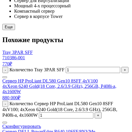
Сервер для Виртуализации
Мощный 4-х процессорный
Компактный сервер
Сервер в корпусе Tower
Еще
Похожие продукты
Tray 3PAR SFF
710386-001
770
₽
Количество Tray 3PAR SFF
-
+
Сервер HP ProLiant DL580 Gen10 8SFF 4xV100
4xXeon 6240 Gold(18 Core, 2.6/3.9 GHz), 256GB, P408i-a,
4x1600W
880 000
₽
Количество Сервер HP ProLiant DL580 Gen10 8SFF
-
4xV100; 4xXeon 6240 Gold(18 Core, 2.6/3.9 GHz), 256GB,
P408i-a, 4x1600W
+
Сконфигурировать
Сервер DELL PowerEdge R640 10SFF/8NVMe