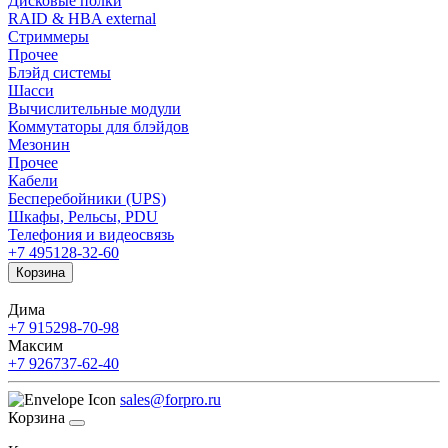
Дисковые полки
RAID & HBA external
Стриммеры
Прочее
Блэйд системы
Шасси
Вычислительные модули
Коммутаторы для блэйдов
Мезонин
Прочее
Кабели
Бесперебойники (UPS)
Шкафы, Рельсы, PDU
Телефония и видеосвязь
+7 495
128-32-60
Корзина
Дима
+7 915
298-70-98
Максим
+7 926
737-62-40
sales@forpro.ru
Корзина