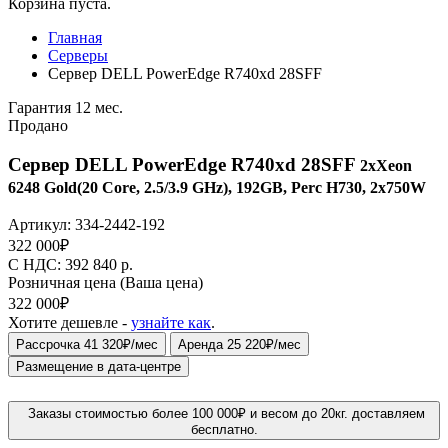
Корзина пуста.
Главная
Серверы
Сервер DELL PowerEdge R740xd 28SFF
Гарантия 12 мес.
Продано
Сервер DELL PowerEdge R740xd 28SFF
2xXeon
6248 Gold(20 Core, 2.5/3.9 GHz), 192GB, Perc H730, 2x750W
Артикул:
334-2442-192
322 000
₽
C НДС: 392 840
р.
Розничная цена
(Ваша цена)
322 000
₽
Хотите дешевле -
узнайте как
.
Рассрочка 41 320₽/мес
Аренда 25 220₽/мес
Размещение в дата-центре
Заказы стоимостью более 100 000₽ и весом до 20кг. доставляем
бесплатно.