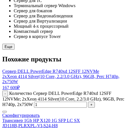
Сервер для 1С
Терминальный сервер Windows
Сервер для бэкапов
Сервер для Видеонаблюдения
Сервер для Виртуализации
Мощный 4-х процессорный
Компактный сервер
Сервер в корпусе Tower
Еще
Похожие продукты
Сервер DELL PowerEdge R740xd 12SFF 12NVMe
2xXeon 4114 Silver(10 Core, 2.2/3.0 GHz), 96GB, Perc H740p,
2x750W
167 600
₽
Количество Сервер DELL PowerEdge R740xd 12SFF
-
12NVMe; 2xXeon 4114 Silver(10 Core, 2.2/3.0 GHz), 96GB, Perc
H740p, 2x750W
+
Сконфигурировать
Трансивер 1Gb HP X120 1G SFP LC SX
JD118B,PLRXPL-VI-S24-H8