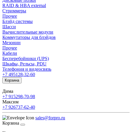
Дисковые полки
RAID & HBA external
Стриммеры
Прочее
Блэйд системы
Шасси
Вычислительные модули
Коммутаторы для блэйдов
Мезонин
Прочее
Кабели
Бесперебойники (UPS)
Шкафы, Рельсы, PDU
Телефония и видеосвязь
+7 495
128-32-60
Корзина
Дима
+7 915
298-70-98
Максим
+7 926
737-62-40
sales@forpro.ru
Корзина