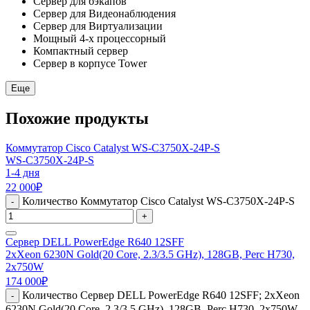
Сервер для бэкапов
Сервер для Видеонаблюдения
Сервер для Виртуализации
Мощный 4-х процессорный
Компактный сервер
Сервер в корпусе Tower
Еще
Похожие продукты
Коммутатор Cisco Catalyst WS-C3750X-24P-S
WS-C3750X-24P-S
1-4 дня
22 000
₽
Количество Коммутатор Cisco Catalyst WS-C3750X-24P-S
-
+
Сервер DELL PowerEdge R640 12SFF
2xXeon 6230N Gold(20 Core, 2.3/3.5 GHz), 128GB, Perc H730,
2x750W
174 000
₽
Количество Сервер DELL PowerEdge R640 12SFF; 2xXeon
-
6230N Gold(20 Core, 2.3/3.5 GHz), 128GB, Perc H730, 2x750W