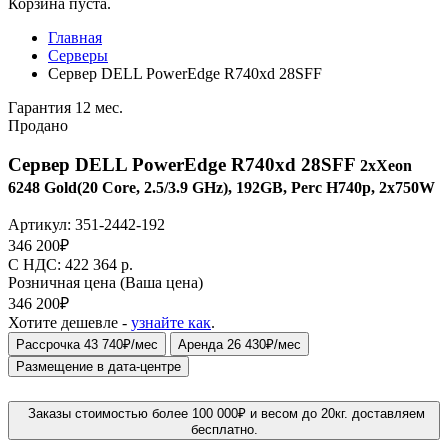
Корзина пуста.
Главная
Серверы
Сервер DELL PowerEdge R740xd 28SFF
Гарантия 12 мес.
Продано
Сервер DELL PowerEdge R740xd 28SFF
2xXeon
6248 Gold(20 Core, 2.5/3.9 GHz), 192GB, Perc H740p, 2x750W
Артикул:
351-2442-192
346 200
₽
C НДС: 422 364
р.
Розничная цена
(Ваша цена)
346 200
₽
Хотите дешевле -
узнайте как
.
Рассрочка 43 740₽/мес
Аренда 26 430₽/мес
Размещение в дата-центре
Заказы стоимостью более 100 000₽ и весом до 20кг. доставляем
бесплатно.