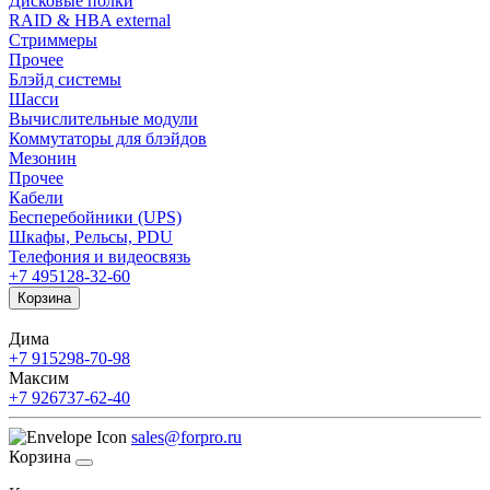
Дисковые полки
RAID & HBA external
Стриммеры
Прочее
Блэйд системы
Шасси
Вычислительные модули
Коммутаторы для блэйдов
Мезонин
Прочее
Кабели
Бесперебойники (UPS)
Шкафы, Рельсы, PDU
Телефония и видеосвязь
+7 495
128-32-60
Корзина
Дима
+7 915
298-70-98
Максим
+7 926
737-62-40
sales@forpro.ru
Корзина