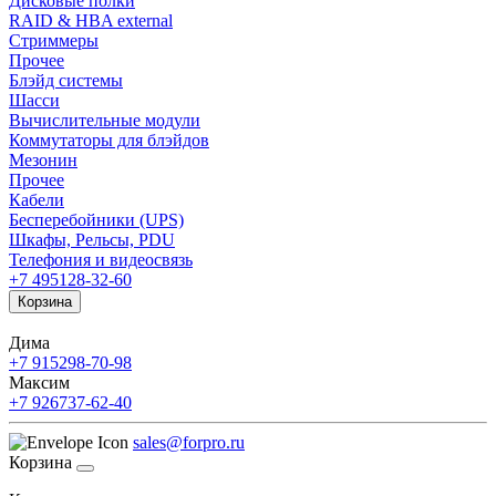
Дисковые полки
RAID & HBA external
Стриммеры
Прочее
Блэйд системы
Шасси
Вычислительные модули
Коммутаторы для блэйдов
Мезонин
Прочее
Кабели
Бесперебойники (UPS)
Шкафы, Рельсы, PDU
Телефония и видеосвязь
+7 495
128-32-60
Корзина
Дима
+7 915
298-70-98
Максим
+7 926
737-62-40
sales@forpro.ru
Корзина