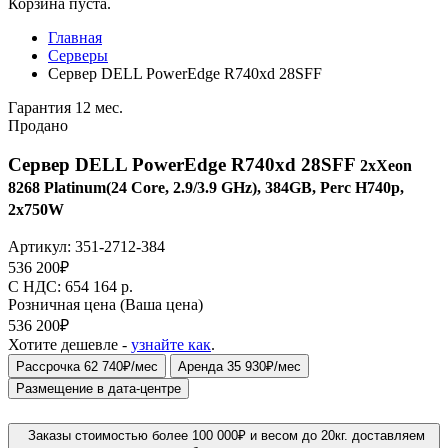
Корзина пуста.
Главная
Серверы
Сервер DELL PowerEdge R740xd 28SFF
Гарантия 12 мес.
Продано
Сервер DELL PowerEdge R740xd 28SFF
2xXeon
8268 Platinum(24 Core, 2.9/3.9 GHz), 384GB, Perc H740p,
2x750W
Артикул:
351-2712-384
536 200
₽
C НДС: 654 164
р.
Розничная цена
(Ваша цена)
536 200
₽
Хотите дешевле -
узнайте как
.
Рассрочка 62 740₽/мес
Аренда 35 930₽/мес
Размещение в дата-центре
Заказы стоимостью более 100 000₽ и весом до 20кг. доставляем