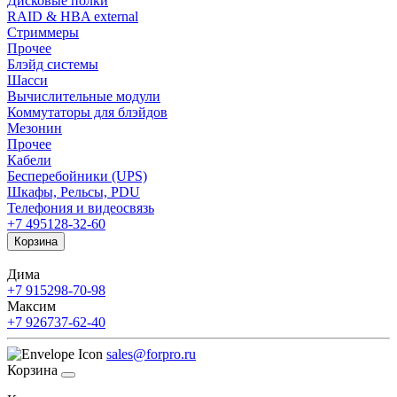
Дисковые полки
RAID & HBA external
Стриммеры
Прочее
Блэйд системы
Шасси
Вычислительные модули
Коммутаторы для блэйдов
Мезонин
Прочее
Кабели
Бесперебойники (UPS)
Шкафы, Рельсы, PDU
Телефония и видеосвязь
+7 495
128-32-60
Корзина
Дима
+7 915
298-70-98
Максим
+7 926
737-62-40
sales@forpro.ru
Корзина