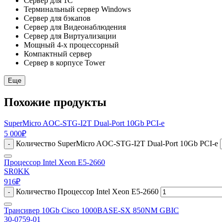
Сервер для 1С
Терминальный сервер Windows
Сервер для бэкапов
Сервер для Видеонаблюдения
Сервер для Виртуализации
Мощный 4-х процессорный
Компактный сервер
Сервер в корпусе Tower
Еще
Похожие продукты
SuperMicro AOC-STG-I2T Dual-Port 10Gb PCI-e
5 000
₽
Количество SuperMicro AOC-STG-I2T Dual-Port 10Gb PCI-e
-
Процессор Intel Xeon E5-2660
SR0KK
916
₽
Количество Процессор Intel Xeon E5-2660
-
Трансивер 10Gb Cisco 1000BASE-SX 850NM GBIC
30-0759-01