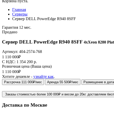
Корзина пуста.
Главная
Серверы
Сервер DELL PowerEdge R940 8SFF
Гарантия 12 мес.
Продано
Сервер DELL PowerEdge R940 8SFF
4xXeon 8280 Plat
Артикул:
404-2574-768
1 110 000
₽
C НДС: 1 354 200
р.
Розничная цена
(Ваша цена)
1 110 000
₽
Хотите дешевле -
узнайте как
.
Рассрочка 111 000₽/мес
Аренда 55 500₽/мес
Размещение в дата
Заказы стоимостью более 100 000₽ и весом до 20кг. доставляем бес
Доставка по Москве