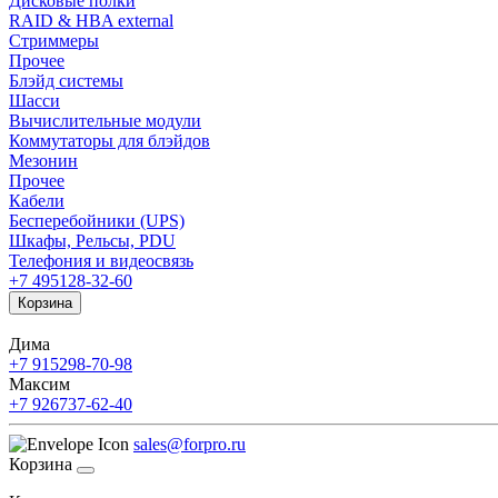
Дисковые полки
RAID & HBA external
Стриммеры
Прочее
Блэйд системы
Шасси
Вычислительные модули
Коммутаторы для блэйдов
Мезонин
Прочее
Кабели
Бесперебойники (UPS)
Шкафы, Рельсы, PDU
Телефония и видеосвязь
+7 495
128-32-60
Корзина
Дима
+7 915
298-70-98
Максим
+7 926
737-62-40
sales@forpro.ru
Корзина