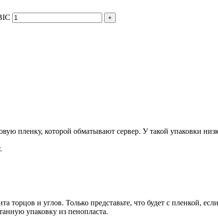
BIC
+
ую пленку, которой обматывают сервер. У такой упаковки низка
.
та торцов и углов. Только представьте, что будет с пленкой, есл
танную упаковку из пенопласта.