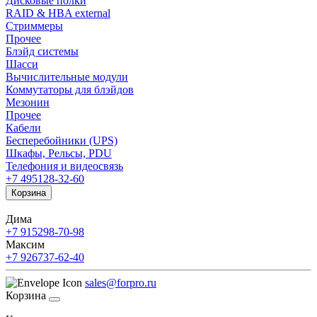
Дисковые полки
RAID & HBA external
Стриммеры
Прочее
Блэйд системы
Шасси
Вычислительные модули
Коммутаторы для блэйдов
Мезонин
Прочее
Кабели
Бесперебойники (UPS)
Шкафы, Рельсы, PDU
Телефония и видеосвязь
+7 495
128-32-60
Корзина
Дима
+7 915
298-70-98
Максим
+7 926
737-62-40
sales@forpro.ru
Корзина