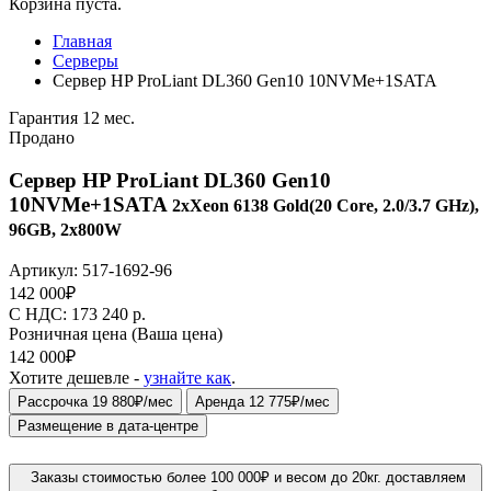
Корзина пуста.
Главная
Серверы
Сервер HP ProLiant DL360 Gen10 10NVMe+1SATA
Гарантия 12 мес.
Продано
Сервер HP ProLiant DL360 Gen10
10NVMe+1SATA
2xXeon 6138 Gold(20 Core, 2.0/3.7 GHz),
96GB, 2x800W
Артикул:
517-1692-96
142 000
₽
C НДС: 173 240
р.
Розничная цена
(Ваша цена)
142 000
₽
Хотите дешевле -
узнайте как
.
Рассрочка 19 880₽/мес
Аренда 12 775₽/мес
Размещение в дата-центре
Заказы стоимостью более 100 000₽ и весом до 20кг. доставляем