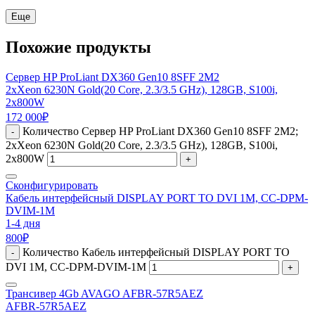
Еще
Похожие продукты
Сервер HP ProLiant DX360 Gen10 8SFF 2M2
2xXeon 6230N Gold(20 Core, 2.3/3.5 GHz), 128GB, S100i,
2x800W
172 000
₽
Количество Сервер HP ProLiant DX360 Gen10 8SFF 2M2;
-
2xXeon 6230N Gold(20 Core, 2.3/3.5 GHz), 128GB, S100i,
2x800W
+
Сконфигурировать
Кабель интерфейсный DISPLAY PORT TO DVI 1М, СС-DPM-
DVIM-1M
1-4 дня
800
₽
Количество Кабель интерфейсный DISPLAY PORT TO
-
DVI 1М, СС-DPM-DVIM-1M
+
Трансивер 4Gb AVAGO AFBR-57R5AEZ
AFBR-57R5AEZ