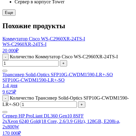
Сервер в корпусе Tower
Еще
Похожие продукты
Коммутатор Cisco WS-C2960XR-24TS-I
WS-C2960XR-24TS-I
20 000
₽
Количество Коммутатор Cisco WS-C2960XR-24TS-I
-
+
Трансивер Solid-Optics SFP10G-CWDM1590-LR+-SO
SFP10G-CWDM1590-LR+-SO
1-4 дня
9 625
₽
Количество Трансивер Solid-Optics SFP10G-CWDM1590-
-
LR+-SO
+
Сервер HP ProLiant DL360 Gen10 8SFF
2xXeon 6240 Gold(18 Core, 2.6/3.9 GHz), 128GB, E208i-a,
2x800W
170 000
₽