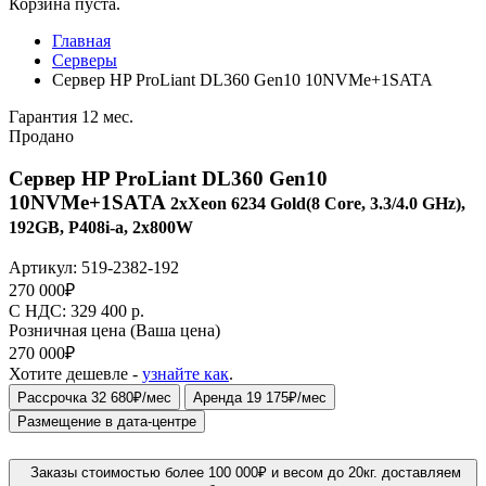
Корзина пуста.
Главная
Серверы
Сервер HP ProLiant DL360 Gen10 10NVMe+1SATA
Гарантия 12 мес.
Продано
Сервер HP ProLiant DL360 Gen10
10NVMe+1SATA
2xXeon 6234 Gold(8 Core, 3.3/4.0 GHz),
192GB, P408i-a, 2x800W
Артикул:
519-2382-192
270 000
₽
C НДС: 329 400
р.
Розничная цена
(Ваша цена)
270 000
₽
Хотите дешевле -
узнайте как
.
Рассрочка 32 680₽/мес
Аренда 19 175₽/мес
Размещение в дата-центре
Заказы стоимостью более 100 000₽ и весом до 20кг. доставляем