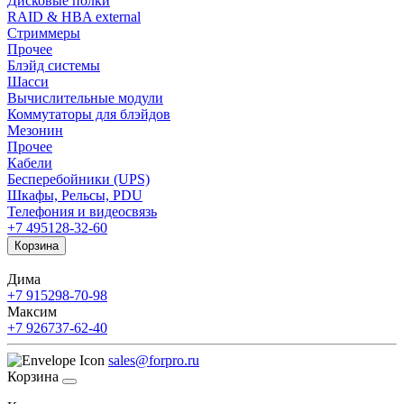
Дисковые полки
RAID & HBA external
Стриммеры
Прочее
Блэйд системы
Шасси
Вычислительные модули
Коммутаторы для блэйдов
Мезонин
Прочее
Кабели
Бесперебойники (UPS)
Шкафы, Рельсы, PDU
Телефония и видеосвязь
+7 495
128-32-60
Корзина
Дима
+7 915
298-70-98
Максим
+7 926
737-62-40
sales@forpro.ru
Корзина