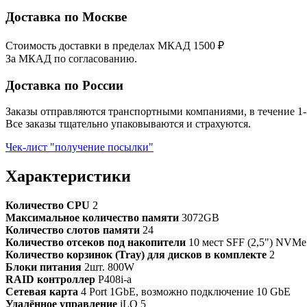
Доставка по Москве
Стоимость доставки в пределах МКАД 1500 ₽
За МКАД по согласованию.
Доставка по России
Заказы отправляются транспортными компаниями, в течение 1-
Все заказы тщательно упаковываются и страхуются.
Чек-лист "получение посылки"
Характеристики
Количество CPU
2
Максимальное количество памяти
3072GB
Количество слотов памяти
24
Количество отсеков под накопители
10 мест SFF (2,5") NVM
Количество корзинок (Tray) для дисков в комплекте
2
Блоки питания
2шт. 800W
RAID контроллер
P408i-a
Сетевая карта
4 Port 1GbE, возможно подключение 10 GbE
Удалённое управление
iLO 5