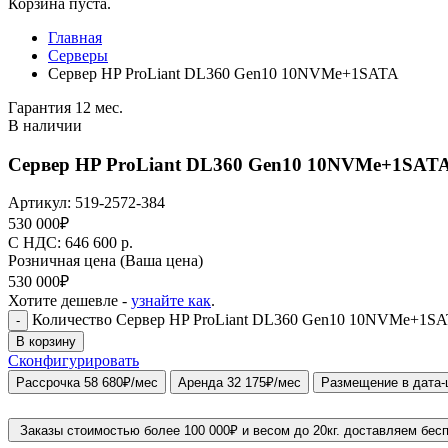
Корзина пуста.
Главная
Серверы
Сервер HP ProLiant DL360 Gen10 10NVMe+1SATA
Гарантия 12 мес.
В наличии
Сервер HP ProLiant DL360 Gen10 10NVMe+1SAT
Артикул:
519-2572-384
530 000
₽
C НДС: 646 600
р.
Розничная цена
(Ваша цена)
530 000
₽
Хотите дешевле -
узнайте как
.
Количество Сервер HP ProLiant DL360 Gen10 10NVMe+1SATA;
-
В корзину
Сконфигурировать
Рассрочка 58 680₽/мес
Аренда 32 175₽/мес
Размещение в дата-
Заказы стоимостью более 100 000₽ и весом до 20кг. доставляем бес