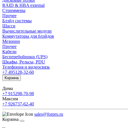
Дисковые полки
RAID & HBA external
Стриммеры
Прочее
Блэйд системы
Шасси
Вычислительные модули
Коммутаторы для блэйдов
Мезонин
Прочее
Кабели
Бесперебойники (UPS)
Шкафы, Рельсы, PDU
Телефония и видеосвязь
+7 495
128-32-60
Корзина
Дима
+7 915
298-70-98
Максим
+7 926
737-62-40
sales@forpro.ru
Корзина