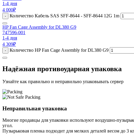
1-4 дня
4 000
₽
Количество Кабель SAS SFF-8644 - SFF-8644 12G 1m
-
HP Fan Cage Assembly for DL380 G9
747596-001
1-4 дня
4 309
₽
Количество HP Fan Cage Assembly for DL380 G9
-
Надёжная противоударная упаковка
Узнайте как правильно и неправильно упаковывать сервер
Неправильная упаковка
Многие продавцы для упаковки используют воздушно-пузырьков
угол.
Пузырьковая пленка подходит для мелких деталей весом до 3 кг