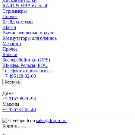
Дисковые полки
RAID & HBA external
Стриммеры
Прочее
Блэйд системы
Шасси
Вычислительные модули
Коммутаторы для блэйдов
Мезонин
Прочее
Кабели
Бесперебойники (UPS)
Шкафы, Рельсы, PDU
Телефония и видеосвязь
+7 495
128-32-60
Корзина
Дима
+7 915
298-70-98
Максим
+7 926
737-62-40
sales@forpro.ru
Корзина