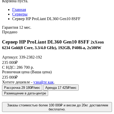
Корзина пуста.
Главная
Серверы
Сервер HP ProLiant DL360 Gen10 8SFF
Гарантия 12 мес.
Продано
Сервер HP ProLiant DL360 Gen10 8SFF
2xXeon
6234 Gold(8 Core, 3.3/4.0 GHz), 192GB, P408i-a, 2x500W
Артикул:
339-2382-192
235 000
₽
C НДС: 286 700
р.
Розничная цена
(Ваша цена)
235 000
₽
Хотите дешевле -
узнайте как
.
Рассрочка 29 180₽/мес
Аренда 17 425₽/мес
Размещение в дата-центре
Заказы стоимостью более 100 000₽ и весом до 20кг. доставляем
бесплатно.