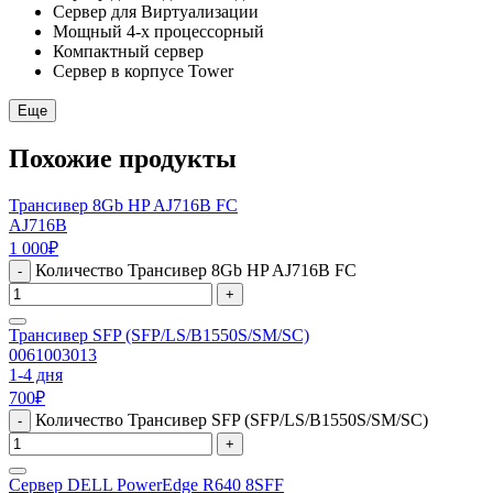
Сервер для Виртуализации
Мощный 4-х процессорный
Компактный сервер
Сервер в корпусе Tower
Еще
Похожие продукты
Трансивер 8Gb HP AJ716B FC
AJ716B
1 000
₽
Количество Трансивер 8Gb HP AJ716B FC
-
+
Трансивер SFP (SFP/LS/B1550S/SM/SC)
0061003013
1-4 дня
700
₽
Количество Трансивер SFP (SFP/LS/B1550S/SM/SC)
-
+
Сервер DELL PowerEdge R640 8SFF