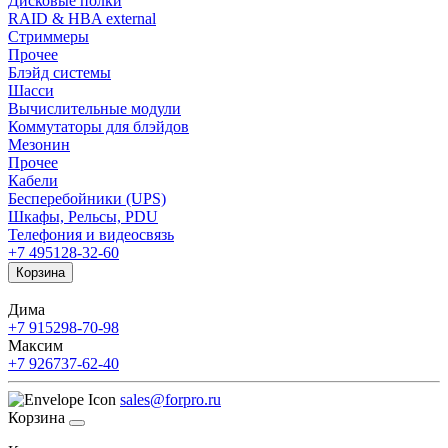
Дисковые полки
RAID & HBA external
Стриммеры
Прочее
Блэйд системы
Шасси
Вычислительные модули
Коммутаторы для блэйдов
Мезонин
Прочее
Кабели
Бесперебойники (UPS)
Шкафы, Рельсы, PDU
Телефония и видеосвязь
+7 495
128-32-60
Корзина
Дима
+7 915
298-70-98
Максим
+7 926
737-62-40
sales@forpro.ru
Корзина