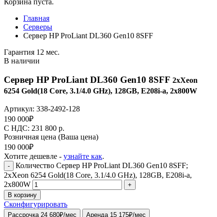
Корзина пуста.
Главная
Серверы
Сервер HP ProLiant DL360 Gen10 8SFF
Гарантия 12 мес.
В наличии
Сервер HP ProLiant DL360 Gen10 8SFF
2xXeon
6254 Gold(18 Core, 3.1/4.0 GHz), 128GB, E208i-a, 2x800W
Артикул:
338-2492-128
190 000
₽
C НДС: 231 800
р.
Розничная цена
(Ваша цена)
190 000
₽
Хотите дешевле -
узнайте как
.
Количество Сервер HP ProLiant DL360 Gen10 8SFF;
-
2xXeon 6254 Gold(18 Core, 3.1/4.0 GHz), 128GB, E208i-a,
2x800W
+
В корзину
Сконфигурировать
Рассрочка 24 680₽/мес
Аренда 15 175₽/мес