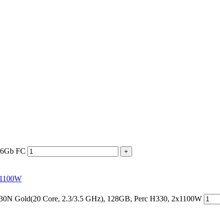
16Gb FC
+
x1100W
N Gold(20 Core, 2.3/3.5 GHz), 128GB, Perc H330, 2x1100W