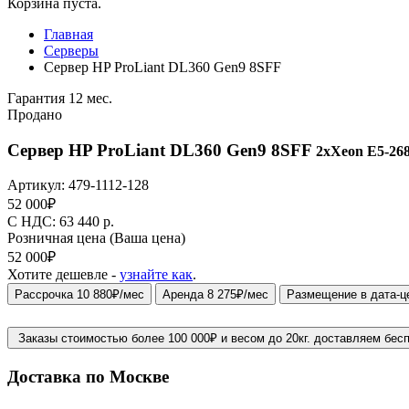
Корзина пуста.
Главная
Серверы
Сервер HP ProLiant DL360 Gen9 8SFF
Гарантия 12 мес.
Продано
Сервер HP ProLiant DL360 Gen9 8SFF
2xXeon E5-2680
Артикул:
479-1112-128
52 000
₽
C НДС: 63 440
р.
Розничная цена
(Ваша цена)
52 000
₽
Хотите дешевле -
узнайте как
.
Рассрочка 10 880₽/мес
Аренда 8 275₽/мес
Размещение в дата-ц
Заказы стоимостью более 100 000₽ и весом до 20кг. доставляем бес
Доставка по Москве