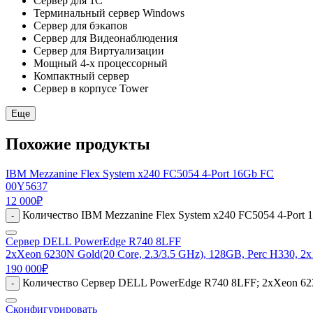
Сервер для 1С
Терминальный сервер Windows
Сервер для бэкапов
Сервер для Видеонаблюдения
Сервер для Виртуализации
Мощный 4-х процессорный
Компактный сервер
Сервер в корпусе Tower
Еще
Похожие продукты
IBM Mezzanine Flex System x240 FC5054 4-Port 16Gb FC
00Y5637
12 000
₽
Количество IBM Mezzanine Flex System x240 FC5054 4-Port 
-
Сервер DELL PowerEdge R740 8LFF
2xXeon 6230N Gold(20 Core, 2.3/3.5 GHz), 128GB, Perc H330, 2
190 000
₽
Количество Сервер DELL PowerEdge R740 8LFF; 2xXeon 6230
-
Сконфигурировать