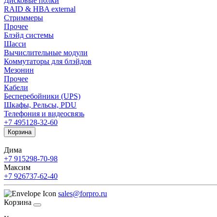
Дисковые полки
RAID & HBA external
Стриммеры
Прочее
Блэйд системы
Шасси
Вычислительные модули
Коммутаторы для блэйдов
Мезонин
Прочее
Кабели
Бесперебойники (UPS)
Шкафы, Рельсы, PDU
Телефония и видеосвязь
+7 495
128-32-60
Корзина
Дима
+7 915
298-70-98
Максим
+7 926
737-62-40
sales@forpro.ru
Корзина