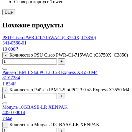
Сервер в корпусе Tower
Еще
Похожие продукты
PSU Cisco PWR-C1-715WAC (C3750X, C3850)
341-0560-01
10 000
₽
Количество PSU Cisco PWR-C1-715WAC (C3750X, C3850)
-
+
Райзер IBM 1-Slot PCI 3.0 x8 Express X3550 M4
81Y7284
1 834
₽
Количество Райзер IBM 1-Slot PCI 3.0 x8 Express X3550 M4
-
+
Модуль 10GBASE-LR XENPAK
4050-00014
734
₽
Количество Модуль 10GBASE-LR XENPAK
-
+