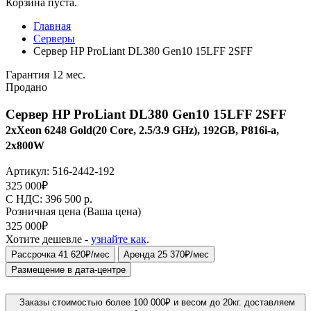
Корзина пуста.
Главная
Серверы
Сервер HP ProLiant DL380 Gen10 15LFF 2SFF
Гарантия 12 мес.
Продано
Сервер HP ProLiant DL380 Gen10 15LFF 2SFF
2xXeon 6248 Gold(20 Core, 2.5/3.9 GHz), 192GB, P816i-a,
2x800W
Артикул:
516-2442-192
325 000
₽
C НДС: 396 500
р.
Розничная цена
(Ваша цена)
325 000
₽
Хотите дешевле -
узнайте как
.
Рассрочка 41 620₽/мес
Аренда 25 370₽/мес
Размещение в дата-центре
Заказы стоимостью более 100 000₽ и весом до 20кг. доставляем