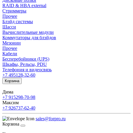
Дисковые полки
RAID & HBA external
Стриммеры
Прочее
Блэйд системы
Шасси
Вычислительные модули
Коммутаторы для блэйдов
Мезонин
Прочее
Кабели
Бесперебойники (UPS)
Шкафы, Рельсы, PDU
Телефония и видеосвязь
+7 495
128-32-60
Корзина
Дима
+7 915
298-70-98
Максим
+7 926
737-62-40
sales@forpro.ru
Корзина