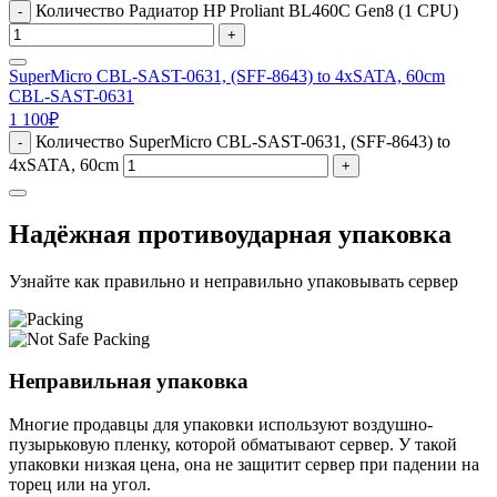
Количество Радиатор HP Proliant BL460C Gen8 (1 CPU)
-
+
SuperMicro CBL-SAST-0631, (SFF-8643) to 4xSATA, 60cm
CBL-SAST-0631
1 100
₽
Количество SuperMicro CBL-SAST-0631, (SFF-8643) to
-
4xSATA, 60cm
+
Надёжная противоударная упаковка
Узнайте как правильно и неправильно упаковывать сервер
Неправильная упаковка
Многие продавцы для упаковки используют воздушно-
пузырьковую пленку, которой обматывают сервер. У такой
упаковки низкая цена, она не защитит сервер при падении на
торец или на угол.