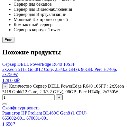
Сервер для бэкапов
Сервер для Видеонаблюдения
Сервер для Виртуализации
Мощный 4-х процессорный
Компактный сервер
Сервер в корпусе Tower
Еще
Похожие продукты
Сервер DELL PowerEdge R640 10SFF
2xXeon 5118 Gold(12 Core, 2.3/3.2 GHz), 96GB, Perc H740p,
2x750W
128 000
₽
Количество Сервер DELL PowerEdge R640 10SFF ; 2xXeon
-
5118 Gold(12 Core, 2.3/3.2 GHz), 96GB, Perc H740p, 2x750W
+
Сконфигурировать
Радиатор HP Proliant BL460C Gen8 (1 CPU)
665002-001, 670031-001
1 650
₽