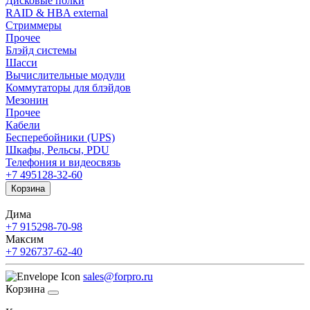
Дисковые полки
RAID & HBA external
Стриммеры
Прочее
Блэйд системы
Шасси
Вычислительные модули
Коммутаторы для блэйдов
Мезонин
Прочее
Кабели
Бесперебойники (UPS)
Шкафы, Рельсы, PDU
Телефония и видеосвязь
+7 495
128-32-60
Корзина
Дима
+7 915
298-70-98
Максим
+7 926
737-62-40
sales@forpro.ru
Корзина