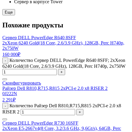
Сервер в корпусе Tower
Еще
Похожие продукты
Сервер DELL PowerEdge R640 8SFF
2xXeon 6240 Gold(18 Core, 2.6/3.9 GHz), 128GB, Perc H740p,
2x750W
160 000
₽
Количество Сервер DELL PowerEdge R640 8SFF; 2xXeon
-
6240 Gold(18 Core, 2.6/3.9 GHz), 128GB, Perc H740p, 2x750W
+
Сконфигурировать
Райзер Dell R810,R715,R815 2xPCI-e 2.0 x8 RISER 2
0J222N
2 291
₽
Количество Райзер Dell R810,R715,R815 2xPCI-e 2.0 x8
-
RISER 2
+
Сервер DELL PowerEdge R730 16SFF
2xXeon E5-2667v4(8 Core, 3.2/3.6 GHz, 9,6Gt/s), 64GB, Perc