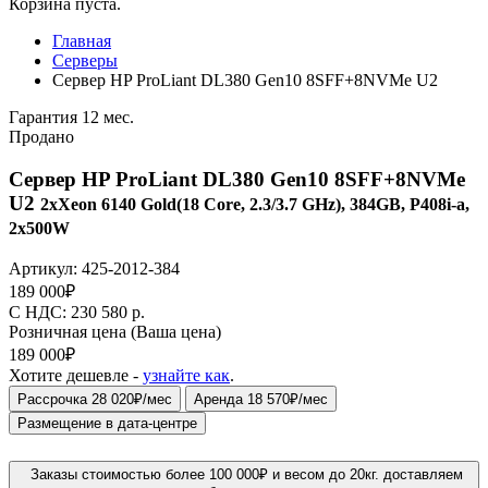
Корзина пуста.
Главная
Серверы
Сервер HP ProLiant DL380 Gen10 8SFF+8NVMe U2
Гарантия 12 мес.
Продано
Сервер HP ProLiant DL380 Gen10 8SFF+8NVMe
U2
2xXeon 6140 Gold(18 Core, 2.3/3.7 GHz), 384GB, P408i-a,
2x500W
Артикул:
425-2012-384
189 000
₽
C НДС: 230 580
р.
Розничная цена
(Ваша цена)
189 000
₽
Хотите дешевле -
узнайте как
.
Рассрочка 28 020₽/мес
Аренда 18 570₽/мес
Размещение в дата-центре
Заказы стоимостью более 100 000₽ и весом до 20кг. доставляем