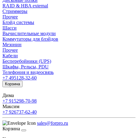
Дисковые полки
RAID & HBA external
Стриммеры
Прочее
Блэйд системы
Шасси
Вычислительные модули
Коммутаторы для блэйдов
Мезонин
Прочее
Кабели
Бесперебойники (UPS)
Шкафы, Рельсы, PDU
Телефония и видеосвязь
+7 495
128-32-60
Корзина
Дима
+7 915
298-70-98
Максим
+7 926
737-62-40
sales@forpro.ru
Корзина