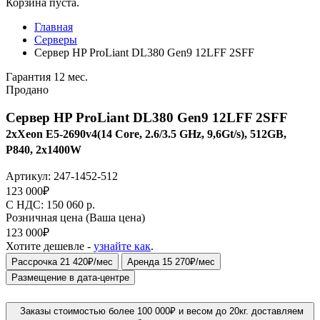
Корзина пуста.
Главная
Серверы
Сервер HP ProLiant DL380 Gen9 12LFF 2SFF
Гарантия 12 мес.
Продано
Сервер HP ProLiant DL380 Gen9 12LFF 2SFF
2xXeon E5-2690v4(14 Core, 2.6/3.5 GHz, 9,6Gt/s), 512GB,
P840, 2x1400W
Артикул:
247-1452-512
123 000
₽
C НДС: 150 060
р.
Розничная цена
(Ваша цена)
123 000
₽
Хотите дешевле -
узнайте как
.
Рассрочка 21 420₽/мес
Аренда 15 270₽/мес
Размещение в дата-центре
Заказы стоимостью более 100 000₽ и весом до 20кг. доставляем