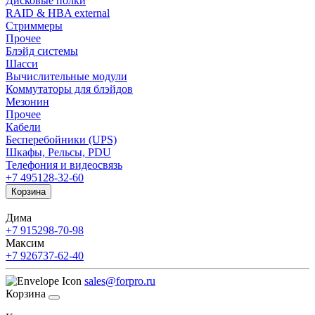
Дисковые полки
RAID & HBA external
Стриммеры
Прочее
Блэйд системы
Шасси
Вычислительные модули
Коммутаторы для блэйдов
Мезонин
Прочее
Кабели
Бесперебойники (UPS)
Шкафы, Рельсы, PDU
Телефония и видеосвязь
+7 495
128-32-60
Корзина
Дима
+7 915
298-70-98
Максим
+7 926
737-62-40
sales@forpro.ru
Корзина