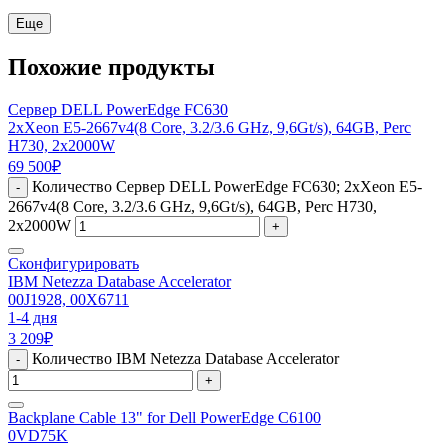
Еще
Похожие продукты
Сервер DELL PowerEdge FC630
2xXeon E5-2667v4(8 Core, 3.2/3.6 GHz, 9,6Gt/s), 64GB, Perc
H730, 2x2000W
69 500
₽
Количество Сервер DELL PowerEdge FC630; 2xXeon E5-
-
2667v4(8 Core, 3.2/3.6 GHz, 9,6Gt/s), 64GB, Perc H730,
2x2000W
+
Сконфигурировать
IBM Netezza Database Accelerator
00J1928, 00X6711
1-4 дня
3 209
₽
Количество IBM Netezza Database Accelerator
-
+
Backplane Cable 13" for Dell PowerEdge C6100
0VD75K