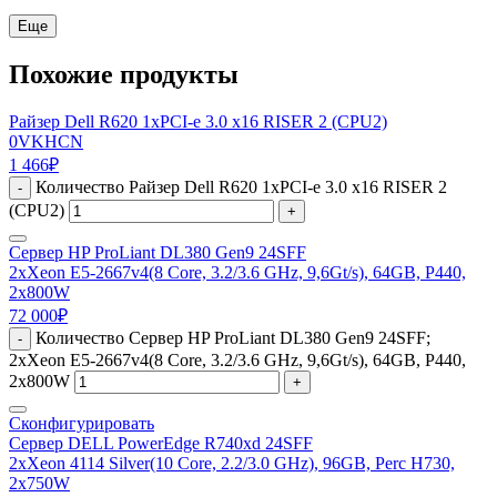
Еще
Похожие продукты
Райзер Dell R620 1xPCI-e 3.0 x16 RISER 2 (CPU2)
0VKHCN
1 466
₽
Количество Райзер Dell R620 1xPCI-e 3.0 x16 RISER 2
-
(CPU2)
+
Сервер HP ProLiant DL380 Gen9 24SFF
2xXeon E5-2667v4(8 Core, 3.2/3.6 GHz, 9,6Gt/s), 64GB, P440,
2x800W
72 000
₽
Количество Сервер HP ProLiant DL380 Gen9 24SFF;
-
2xXeon E5-2667v4(8 Core, 3.2/3.6 GHz, 9,6Gt/s), 64GB, P440,
2x800W
+
Сконфигурировать
Сервер DELL PowerEdge R740xd 24SFF
2xXeon 4114 Silver(10 Core, 2.2/3.0 GHz), 96GB, Perc H730,
2x750W