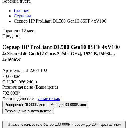
Корзина пуста.
Главная
Серверы
Сервер HP ProLiant DL580 Gen10 8SFF 4xV100
Гарантия 12 мес.
Продано
Сервер HP ProLiant DL580 Gen10 8SFF 4xV100
4xXeon 6146 Gold(12 Core, 3.2/4.2 GHz), 192GB, P408i-a,
4x1600W
Артикул:
513-2204-192
792 000
₽
C НДС: 966 240
р.
Розничная цена
(Ваша цена)
792 000
₽
Хотите дешевле -
узнайте как
.
Рассрочка 79 200₽/мес
Аренда 39 600₽/мес
Размещение в дата-центре
Заказы стоимостью более 100 000₽ и весом до 20кг. доставляем