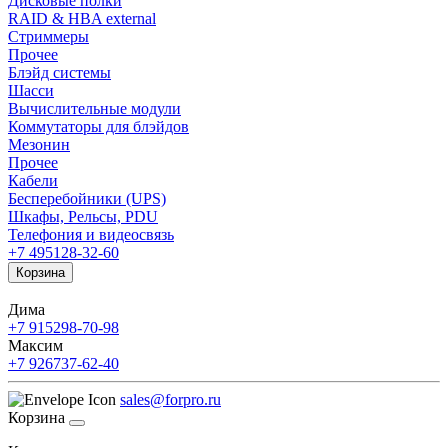
Дисковые полки
RAID & HBA external
Стриммеры
Прочее
Блэйд системы
Шасси
Вычислительные модули
Коммутаторы для блэйдов
Мезонин
Прочее
Кабели
Бесперебойники (UPS)
Шкафы, Рельсы, PDU
Телефония и видеосвязь
+7 495
128-32-60
Корзина
Дима
+7 915
298-70-98
Максим
+7 926
737-62-40
sales@forpro.ru
Корзина