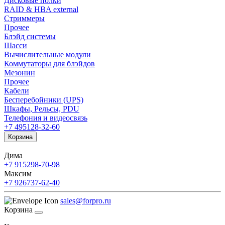
Дисковые полки
RAID & HBA external
Стриммеры
Прочее
Блэйд системы
Шасси
Вычислительные модули
Коммутаторы для блэйдов
Мезонин
Прочее
Кабели
Бесперебойники (UPS)
Шкафы, Рельсы, PDU
Телефония и видеосвязь
+7 495
128-32-60
Корзина
Дима
+7 915
298-70-98
Максим
+7 926
737-62-40
sales@forpro.ru
Корзина