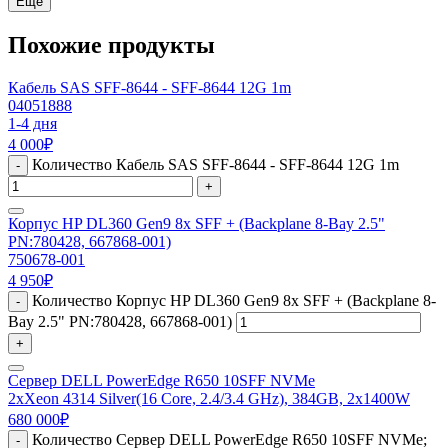
Еще
Похожие продукты
Кабель SAS SFF-8644 - SFF-8644 12G 1m
04051888
1-4 дня
4 000
₽
Количество Кабель SAS SFF-8644 - SFF-8644 12G 1m
-
+
Корпус HP DL360 Gen9 8x SFF + (Backplane 8-Bay 2.5"
PN:780428, 667868-001)
750678-001
4 950
₽
Количество Корпус HP DL360 Gen9 8x SFF + (Backplane 8-
-
Bay 2.5" PN:780428, 667868-001)
+
Сервер DELL PowerEdge R650 10SFF NVMe
2xXeon 4314 Silver(16 Core, 2.4/3.4 GHz), 384GB, 2x1400W
680 000
₽
Количество Сервер DELL PowerEdge R650 10SFF NVMe;
-