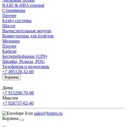
Дисковые полки
RAID & HBA external
Стриммеры
Прочее
Блэйд системы
Шасси
Вычислительные модули
Коммутаторы для блэйдов
Мезонин
Прочее
Кабели
Бесперебойники (UPS)
Шкафы, Рельсы, PDU
Телефония и видеосвязь
+7 495
128-32-60
Корзина
Дима
+7 915
298-70-98
Максим
+7 926
737-62-40
sales@forpro.ru
Корзина