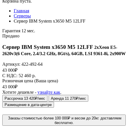
Корзина пуста.
Главная
Серверы
Сервер IBM System x3650 M5 12LFF
Гарантия 12 мес.
Продано
Сервер IBM System x3650 M5 12LFF
2xXeon E5-
2620v3(6 Core, 2.4/3.2 GHz, 8Gt/s), 64GB, LSI 9361-8i, 2x900W
Артикул:
422-492-64
43 000
₽
C НДС: 52 460
р.
Розничная цена
(Ваша цена)
43 000
₽
Хотите дешевле -
узнайте как
.
Рассрочка 13 420₽/мес
Аренда 11 270₽/мес
Размещение в дата-центре
Заказы стоимостью более 100 000₽ и весом до 20кг. доставляем
бесплатно.