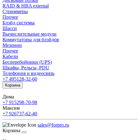
Дисковые полки
RAID & HBA external
Стриммеры
Прочее
Блэйд системы
Шасси
Вычислительные модули
Коммутаторы для блэйдов
Мезонин
Прочее
Кабели
Бесперебойники (UPS)
Шкафы, Рельсы, PDU
Телефония и видеосвязь
+7 495
128-32-60
Корзина
Дима
+7 915
298-70-98
Максим
+7 926
737-62-40
sales@forpro.ru
Корзина