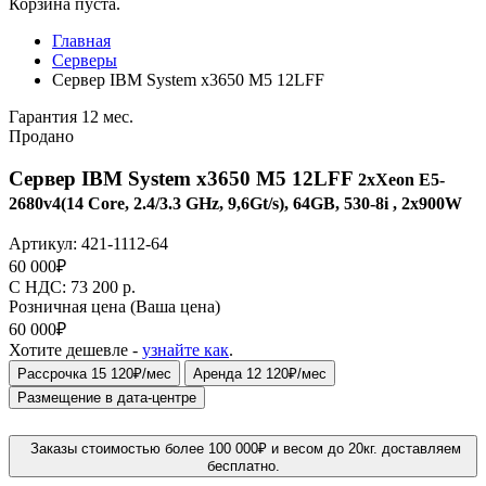
Корзина пуста.
Главная
Серверы
Сервер IBM System x3650 M5 12LFF
Гарантия 12 мес.
Продано
Сервер IBM System x3650 M5 12LFF
2xXeon E5-
2680v4(14 Core, 2.4/3.3 GHz, 9,6Gt/s), 64GB, 530-8i , 2x900W
Артикул:
421-1112-64
60 000
₽
C НДС: 73 200
р.
Розничная цена
(Ваша цена)
60 000
₽
Хотите дешевле -
узнайте как
.
Рассрочка 15 120₽/мес
Аренда 12 120₽/мес
Размещение в дата-центре
Заказы стоимостью более 100 000₽ и весом до 20кг. доставляем
бесплатно.