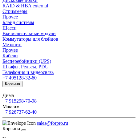
Дисковые полки
RAID & HBA external
Стриммеры
Прочее
Блэйд системы
Шасси
Вычислительные модули
Коммутаторы для блэйдов
Мезонин
Прочее
Кабели
Бесперебойники (UPS)
Шкафы, Рельсы, PDU
Телефония и видеосвязь
+7 495
128-32-60
Корзина
Дима
+7 915
298-70-98
Максим
+7 926
737-62-40
sales@forpro.ru
Корзина