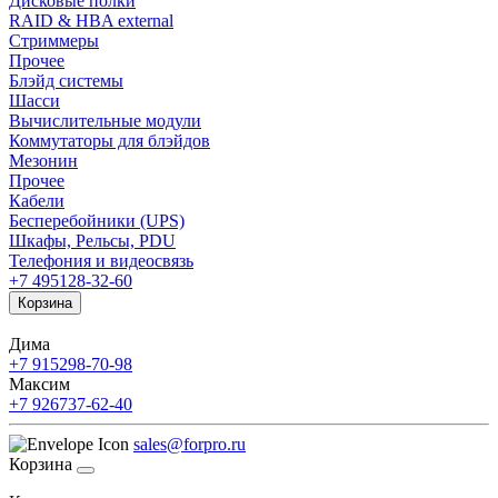
Дисковые полки
RAID & HBA external
Стриммеры
Прочее
Блэйд системы
Шасси
Вычислительные модули
Коммутаторы для блэйдов
Мезонин
Прочее
Кабели
Бесперебойники (UPS)
Шкафы, Рельсы, PDU
Телефония и видеосвязь
+7 495
128-32-60
Корзина
Дима
+7 915
298-70-98
Максим
+7 926
737-62-40
sales@forpro.ru
Корзина