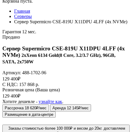
Корзина пуста.
Главная
Серверы
Сервер Supermicro CSE-819U X11DPU 4LFF (4x NVMe)
Гарантия 12 мес.
Продано
Сервер Supermicro CSE-819U X11DPU 4LFF (4x
NVMe)
2xXeon 6134 Gold(8 Core, 3.2/3.7 GHz), 96GB,
SATA, 2x750W
Артикул:
488-1702-96
129 400
₽
C НДС: 157 868
р.
Розничная цена
(Ваша цена)
129 400
₽
Хотите дешевле -
узнайте как
.
Рассрочка 18 620₽/мес
Аренда 12 145₽/мес
Размещение в дата-центре
Заказы стоимостью более 100 000₽ и весом до 20кг. доставляем