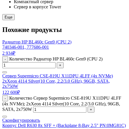
Компактный сервер
Сервер в корпусе Tower
Еще
Похожие продукты
Радиатор HP BL460c Gen9 (CPU 2)
740346-001, 777686-001
2 934
₽
Количество Радиатор HP BL460c Gen9 (CPU 2)
-
+
Сервер Supermicro CSE-819U X11DPU 4LFF (4x NVMe)
2xXeon 4114 Silver(10 Core, 2.2/3.0 GHz), 96GB, SATA,
2x750W
122 600
₽
Количество Сервер Supermicro CSE-819U X11DPU 4LFF
-
(4x NVMe); 2xXeon 4114 Silver(10 Core, 2.2/3.0 GHz), 96GB,
SATA, 2x750W
+
Сконфигурировать
Корпус Dell R630 8x SFF + (Backplane 8-Bay 2.5" PN:0MG81C)