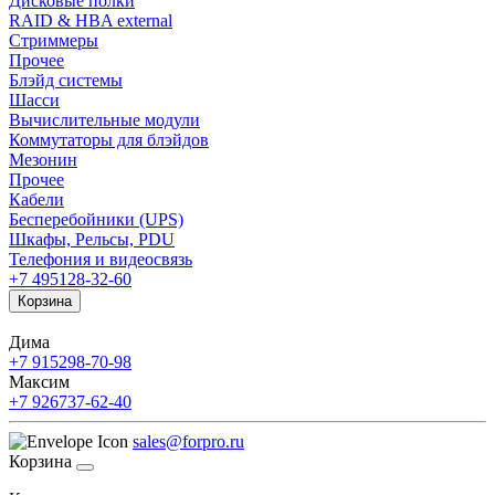
Дисковые полки
RAID & HBA external
Стриммеры
Прочее
Блэйд системы
Шасси
Вычислительные модули
Коммутаторы для блэйдов
Мезонин
Прочее
Кабели
Бесперебойники (UPS)
Шкафы, Рельсы, PDU
Телефония и видеосвязь
+7 495
128-32-60
Корзина
Дима
+7 915
298-70-98
Максим
+7 926
737-62-40
sales@forpro.ru
Корзина