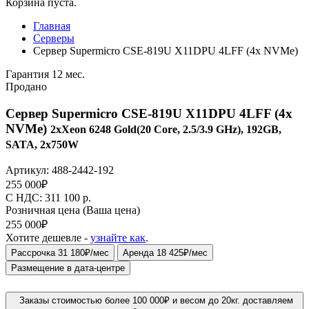
Корзина пуста.
Главная
Серверы
Сервер Supermicro CSE-819U X11DPU 4LFF (4x NVMe)
Гарантия 12 мес.
Продано
Сервер Supermicro CSE-819U X11DPU 4LFF (4x
NVMe)
2xXeon 6248 Gold(20 Core, 2.5/3.9 GHz), 192GB,
SATA, 2x750W
Артикул:
488-2442-192
255 000
₽
C НДС: 311 100
р.
Розничная цена
(Ваша цена)
255 000
₽
Хотите дешевле -
узнайте как
.
Рассрочка 31 180₽/мес
Аренда 18 425₽/мес
Размещение в дата-центре
Заказы стоимостью более 100 000₽ и весом до 20кг. доставляем