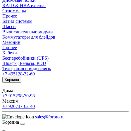
Дисковые полки
RAID & HBA external
Стриммеры
Прочее
Блэйд системы
Шасси
Вычислительные модули
Коммутаторы для блэйдов
Мезонин
Прочее
Кабели
Бесперебойники (UPS)
Шкафы, Рельсы, PDU
Телефония и видеосвязь
+7 495
128-32-60
Корзина
Дима
+7 915
298-70-98
Максим
+7 926
737-62-40
sales@forpro.ru
Корзина