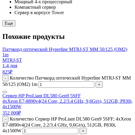
Мощный 4-х процессорный
Компактный сервер
Сервер в корпусе Tower
Еще
Похожие продукты
Патчкорд оптический Hyperline MTRJ-ST MM 50/125 (ОМ2)
1m
MTRJ-ST
1-4 дня
825
₽
Количество Патчкорд оптический Hyperline MTRJ-ST MM
-
50/125 (ОМ2) 1m
+
Сервер HP ProLiant DL580 Gen9 5SFF
4xXeon E7-8890v4(24 Core, 2.2/3.4 GHz, 9,6Gt/s), 512GB, P830i,
4x1500W
352 000
₽
Количество Сервер HP ProLiant DL580 Gen9 5SFF; 4xXeon
-
E7-8890v4(24 Core, 2.2/3.4 GHz, 9,6Gt/s), 512GB, P830i,
4x1500W
+