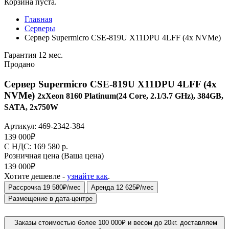
Корзина пуста.
Главная
Серверы
Сервер Supermicro CSE-819U X11DPU 4LFF (4x NVMe)
Гарантия 12 мес.
Продано
Сервер Supermicro CSE-819U X11DPU 4LFF (4x
NVMe)
2xXeon 8160 Platinum(24 Core, 2.1/3.7 GHz), 384GB,
SATA, 2x750W
Артикул:
469-2342-384
139 000
₽
C НДС: 169 580
р.
Розничная цена
(Ваша цена)
139 000
₽
Хотите дешевле -
узнайте как
.
Рассрочка 19 580₽/мес
Аренда 12 625₽/мес
Размещение в дата-центре
Заказы стоимостью более 100 000₽ и весом до 20кг. доставляем