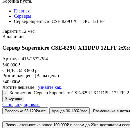
Корзина пуста.
Главная
Серверы
Сервер Supermicro CSE-829U X11DPU 12LFF
Гарантия 12 мес.
В наличии
Сервер Supermicro CSE-829U X11DPU 12LFF
2xXeo
Артикул:
415-2572-384
540 000
₽
C НДС: 658 800
р.
Розничная цена
(Ваша цена)
540 000
₽
Хотите дешевле -
узнайте как
.
Количество Сервер Supermicro CSE-829U X11DPU 12LFF; 2xXe
-
В корзину
Сконфигурировать
Рассрочка 63 120₽/мес
Аренда 36 120₽/мес
Размещение в дата-
Заказы стоимостью более 100 000₽ и весом до 20кг. доставляем бес