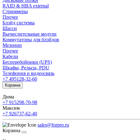
Дисковые полки
RAID & HBA external
Стриммеры
Прочее
Блэйд системы
Шасси
Вычислительные модули
Коммутаторы для блэйдов
Мезонин
Прочее
Кабели
Бесперебойники (UPS)
Шкафы, Рельсы, PDU
Телефония и видеосвязь
+7 495
128-32-60
Корзина
Дима
+7 915
298-70-98
Максим
+7 926
737-62-40
sales@forpro.ru
Корзина