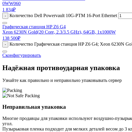
0WW060
1 834
₽
Количество Dell Powervault 10G-PTM 16-Port Ethernet
-
Графическая станция HP Z6 G4
Xeon 6230N Gold(20 Core, 2.3/3.5 GHz), 64GB, 1x1000W
138 500
₽
Количество Графическая станция HP Z6 G4; Xeon 6230N Gol
-
Сконфигурировать
Надёжная противоударная упаковка
Узнайте как правильно и неправильно упаковывать сервер
Неправильная упаковка
Многие продавцы для упаковки используют воздушно-пузырьков
угол.
Пузырьковая пленка подходит для мелких деталей весом до 3 кг