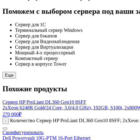
Поможем с выбором сервера под ваши з
Сервер для 1С
Терминальный сервер Windows
Сервер для бэкапов
Сервер для Видеонаблюдения
Сервер для Виртуализации
Мощный 4-х процессорный
Компактный сервер
Сервер в корпусе Tower
Еще
Похожие продукты
Сервер HP ProLiant DL360 Gen10 8SFF
2xXeon 6248R Gold(24 Core, 3.0/4.0 GHz), 192GB, S100i, 2x800
270 000
₽
Количество Сервер HP ProLiant DL360 Gen10 8SFF; 2xXeon 6
-
Сконфигурировать
Dell Powervault 10G-PTM 16-Port Ethernet